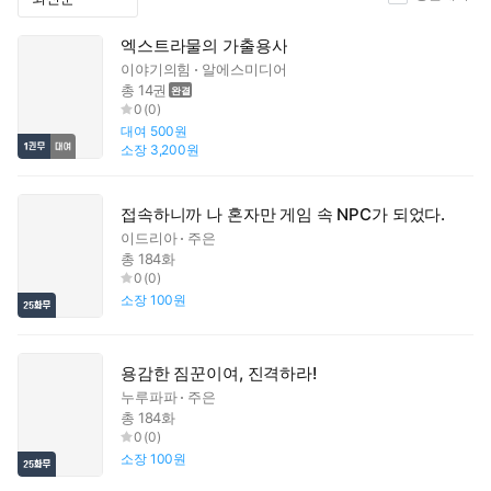
엑스트라물의 가출용사
이야기의힘
알에스미디어
총 14권
0
(
0
)
대여
500원
소장
3,200원
접속하니까 나 혼자만 게임 속 NPC가 되었다.
이드리아
주은
총 184화
0
(
0
)
소장
100원
용감한 짐꾼이여, 진격하라!
누루파파
주은
총 184화
0
(
0
)
소장
100원