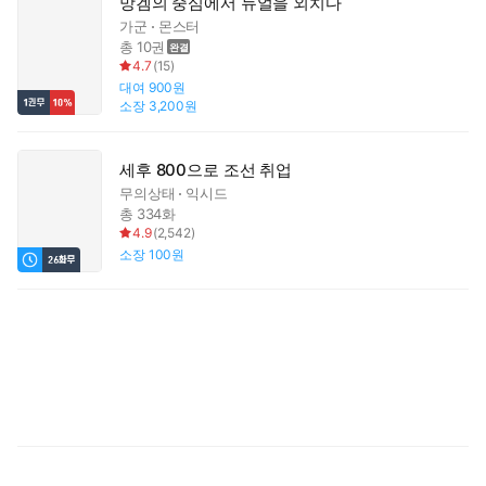
망겜의 중심에서 듀얼을 외치다
가군
몬스터
총 10권
4.7
(
15
)
대여
900원
소장
3,200원
세후 800으로 조선 취업
무의상태
익시드
총 334화
4.9
(
2,542
)
소장
100원
돈
9