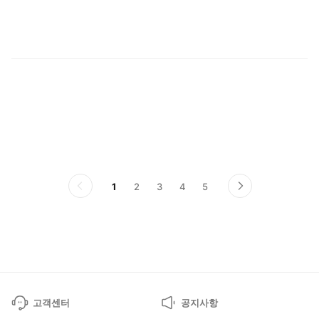
청
1
2
3
4
5
이
다
전
음
페
페
이
이
지
지
고객센터
공지사항