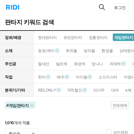
검
리
로그인
인
색
디
스
홈
턴
판타지 키워드 검색
으
트
로
검
이
색
장르/배경
현대판타지
퓨전판타지
정통판타지
게임판타지
동
소재
동료/케미
회귀물
빙의물
환생물
상태창/
주인공
절대선
빌런캐
희생캐
망나니
계략캐
직업
헌터
배우
아이돌
소드마스터
마법
분위기/기타
RIDI_ONLY
10%할인
리다무
대여
e북
게임판타지
#
전체해제
1,010
개의 작품
성인제외