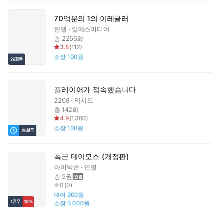
70억분의 1의 이레귤러
란델
알에스미디어
총 2266화
3.8
(
112
)
소장
100원
플레이어가 접속했습니다
2208
익시드
총 142화
4.9
(
1,380
)
소장
100원
폭군 데이모스 (개정판)
아이박슨
연필
총 5권
0
(
0
)
대여
900원
소장
3,000원