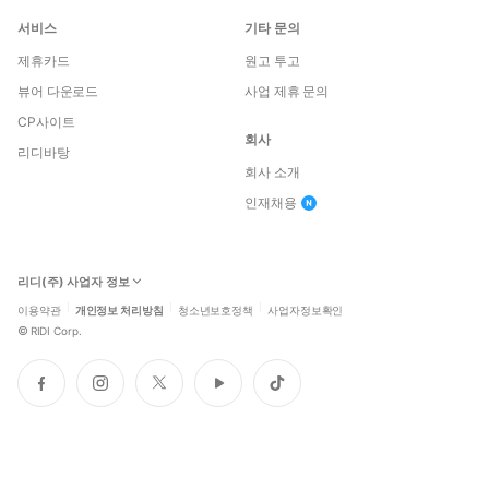
서비스
기타 문의
제휴카드
원고 투고
뷰어 다운로드
사업 제휴 문의
CP사이트
회사
리디바탕
회사 소개
인재채용
리디(주) 사업자 정보
이용약관
개인정보 처리방침
청소년보호정책
사업자정보확인
©
RIDI Corp.
페
인
트
유
틱
이
스
위
튜
톡
스
타
터
브
북
그
램