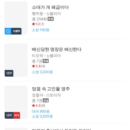
소대가 개 폐급이다
햄하몽
노벨피아
총 254화
1.0
(
1
)
소장
100원
배신당한 명장은 배신한다
티모락
노벨피아
총 7권
3.8
(
4
)
소장
3,200원
망겜 속 고인물 영주
장철야
스토리작
총 7권
4.6
(
9
)
대여
900원
소장
3,200원