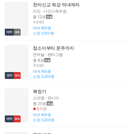
천마신교 최강 막내제자
리진
나인스펙트럼
총 12권
0
(
0
)
대여
900원
소장
2,500원
점소이부터 문주까지
연하늘
펜타그램
총 8권
0
(
0
)
대여
900원
소장
3,200원
북정기
소년행
판시아
총 25권
3.7
(
3
)
대여
900원
소장
3,200원