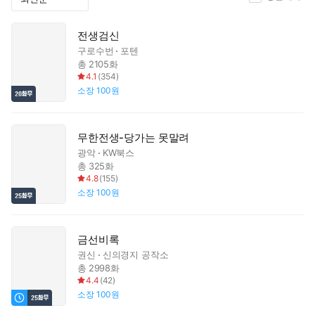
전생검신
구로수번
포텐
총 2105화
4.1
(
354
)
소장
100원
무한전생-당가는 못말려
광악
KW북스
총 325화
4.8
(
155
)
소장
100원
금선비록
권신
신의경지 공작소
총 2998화
4.4
(
42
)
소장
100원