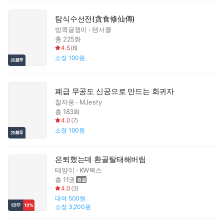
탐식수선전(貪食修仙傳)
방콕글쟁이
텐서클
총 225화
4.5
(
8
)
소장
100원
폐급 무공도 신공으로 만드는 회귀자
철자웅
MJesty
총 183화
4.0
(
7
)
소장
100원
은퇴했는데 환골탈태해버림
테양이
KW북스
총 11권
4.0
(
3
)
대여
500원
소장
3,200원