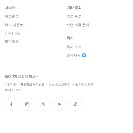
서비스
기타 문의
제휴카드
원고 투고
뷰어 다운로드
사업 제휴 문의
CP사이트
회사
리디바탕
회사 소개
인재채용
리디(주) 사업자 정보
이용약관
개인정보 처리방침
청소년보호정책
사업자정보확인
©
RIDI Corp.
페
인
트
유
틱
이
스
위
튜
톡
스
타
터
브
북
그
램