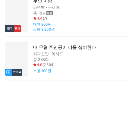
무인 이랑
소년행
판시아
총 18권
4.4
(
7
)
대여
900원
소장
3,200원
내 무협 주인공이 나를 싫어한다
커피신단
익시드
총 288화
4.9
(
2,394
)
소장
100원
무
당