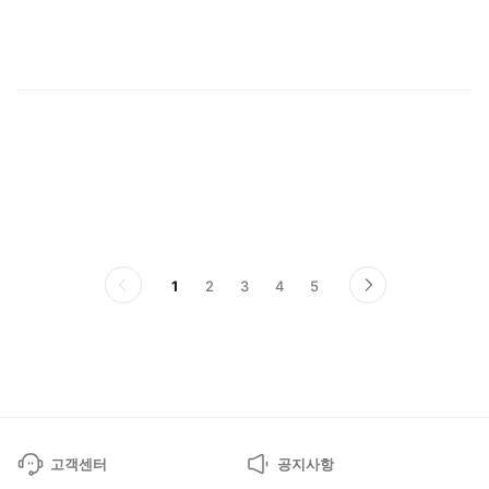
사
1
2
3
4
5
이
다
전
음
페
페
이
이
지
지
고객센터
공지사항