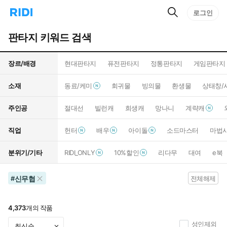
검
리
로그인
인
색
디
스
홈
턴
판타지 키워드 검색
으
트
로
검
이
색
장르/배경
현대판타지
퓨전판타지
정통판타지
게임판타지
동
소재
동료/케미
회귀물
빙의물
환생물
상태창/
주인공
절대선
빌런캐
희생캐
망나니
계략캐
직업
헌터
배우
아이돌
소드마스터
마법
분위기/기타
RIDI_ONLY
10%할인
리다무
대여
e북
신무협
#
전체해제
4,373
개의 작품
성인제외