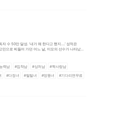
수 50만 달성. ‘내가 왜 한다고 했지….’ 성적은
고민으로 찌들어 가던 어느 날, 미모의 선수가 나타났다.
능력남
#
집착남
#
상처남
#
짝사랑남
녀
#
다정녀
#
털털녀
#
엉뚱녀
#
기다리면무료