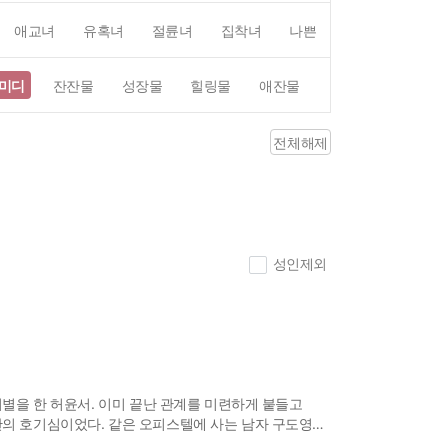
애교녀
유혹녀
절륜녀
집착녀
나쁜여자
후회녀
미디
잔잔물
성장물
힐링물
애잔물
신파
추리/미스
전체해제
성인제외
이별을 한 허윤서. 이미 끝난 관계를 미련하게 붙들고
순간의 호기심이었다. 같은 오피스텔에 사는 남자 구도영을
 마르지 않는 축복처럼