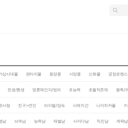
인
스
턴
트
검
색
가상시대물
판타지물
동양풍
서양풍
신화물
궁정로맨스
전생/환생
영혼체인지/빙의
초능력
초월적존재
왕족/
첫사랑
친구>연인
라이벌/앙숙
사제지간
나이차커플
키
범남
뇌섹남
능력남
재벌남
사이다남
직진남
계략남