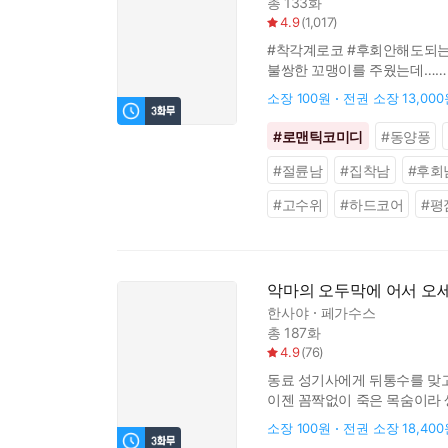
총 133화
4.9
(
1,017
)
#착각계로코 #후회안해도되는데
불쌍한 꼬맹이를 주웠는데…… “
원래 세계로 돌아갈 수 있을까
소장
100원
전권 소장
13,00
#
로맨틱코미디
#
동양풍
#
절륜남
#
집착남
#
후회
#
고수위
#
하드코어
#
평
악마의 오두막에 어서 오세
한사야
페가수스
총 187화
4.9
(
76
)
동료 성기사에게 뒤통수를 맞고
이젠 꼼짝없이 죽은 목숨이라 생
위해서는 저 인간 행세에 장단
소장
100원
전권 소장
18,40