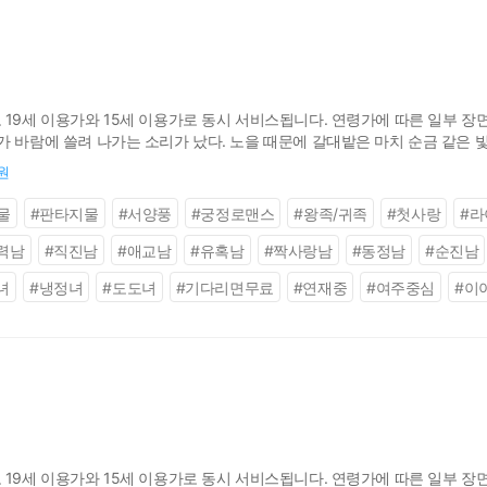
19세 이용가와 15세 이용가로 동시 서비스됩니다. 연령가에 따른 일부 장면
가 바람에 쓸려 나가는 소리가 났다. 노을 때문에 갈대밭은 마치 순금 같은 
간이 있을까. 엘리자벳은 물끄러미, 다가오는 에이나르를 바라보며 그렇게 생
0원
물
#
판타지물
#
서양풍
#
궁정로맨스
#
왕족/귀족
#
첫사랑
#
라
력남
#
직진남
#
애교남
#
유혹남
#
짝사랑남
#
동정남
#
순진남
녀
#
냉정녀
#
도도녀
#
기다리면무료
#
연재중
#
여주중심
#
이
19세 이용가와 15세 이용가로 동시 서비스됩니다. 연령가에 따른 일부 장면