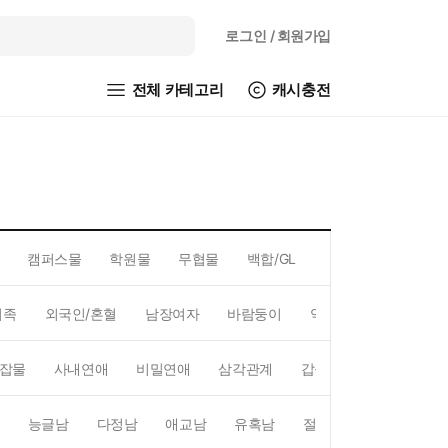
로그인
/ 회원가입
전체 카테고리
캐시충전
캠퍼스물
학원물
무협물
백합/GL
아카데미
헌터물
귀족
외국인/혼혈
남장여자
바람둥이
역하렘
동거
맞
잡물
사내연애
비밀연애
삼각관계
갑을관계
신분차이
능글남
다정남
애교남
유혹남
절륜남
집착남