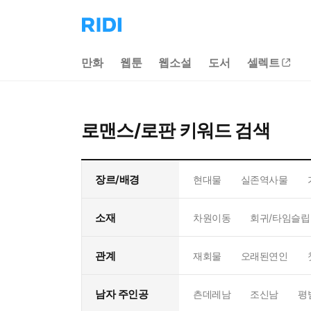
리
디
홈
만화
웹툰
웹소설
도서
셀렉트
으
로
이
동
로맨스/로판 키워드 검색
장르/배경
현대물
실존역사물
소재
차원이동
회귀/타임슬립
관계
재회물
오래된연인
남자 주인공
츤데레남
조신남
평