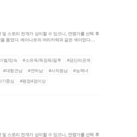
 및 스토리 전개가 상이할 수 있으니, 연령가를 선택 후
빛을 품었다. 에이나르의 머리카락과 같은 색이었다.
각했다. 밝고, 찬란하며,
이벌/앙숙
#
소유욕/독점욕/질투
#
금단의관계
#
대형견남
#
연하남
#
사차원남
#
능력녀
야기중심
#
평점4점이상
 및 스토리 전개가 상이할 수 있으니, 연령가를 선택 후