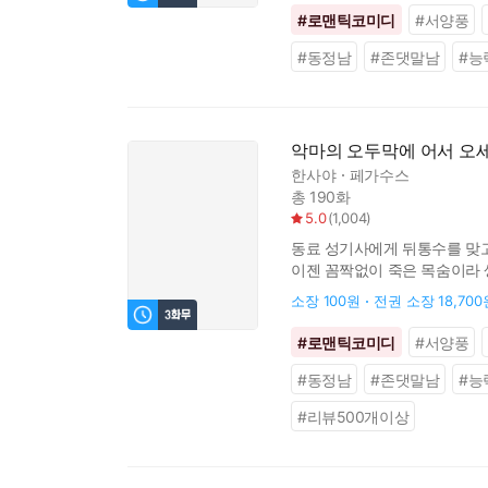
#
로맨틱코미디
#
서양풍
#
동정남
#
존댓말남
#
능
악마의 오두막에 어서 오
한사야
페가수스
총 190화
5.0
(
1,004
)
동료 성기사에게 뒤통수를 맞고
이젠 꼼짝없이 죽은 목숨이라 생
위해서는 저 인간 행세에 장단
소장
100원
전권 소장
18,700
#
로맨틱코미디
#
서양풍
#
동정남
#
존댓말남
#
능
#
리뷰500개이상