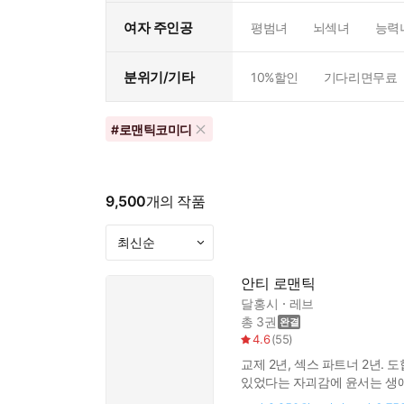
여자 주인공
평범녀
뇌섹녀
능력
분위기/기타
10%할인
기다리면무료
#
로맨틱코미디
9,500
개의 작품
안티 로맨틱
달홍시
레브
총 3권
4.6
(
55
)
교제 2년, 섹스 파트너 2년.
있었다는 자괴감에 윤서는 생애
유혹한 것은. 그리고 난생처음