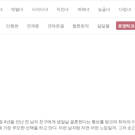
녀
재벌녀
사이다녀
직진녀
계략녀
능글녀
다정녀
단행본
연재중
연재완결
웹툰원작
달달물
로맨틱코
 도합 4년을 만난 전 남자 친구에게 생일날 결혼한다는 통보를 받으며 최악의 
 가장 무모한 선택을 하고 만다. 저런 남자랑 자면 어떤 느낌일까. 그저 
 저지른 충동의 결과는 예상보다 더 만족스러웠다. “사실 저 처음이었어요.”