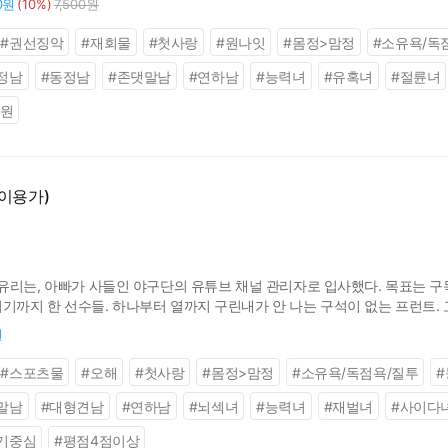
0원
(10%)
7,500원
#
권선징악
#
재회물
#
첫사랑
#
원나잇
#
몸정>맘정
#
소유욕/독
정남
#
동정남
#
존댓말남
#
연하남
#
능력녀
#
유혹녀
#
절륜녀
만원
 이용가)
리는, 아빠가 사들인 야구단의 유튜브 채널 관리자로 입사했다. 목표는 구독자 
까지 한 선수들. 하나부터 열까지 구린내가 안 나는 구석이 없는 프런트. 
미친 누구세요? 진심 개쳐잘생김 @user-1vadlkas 12:23 저런 얼굴이 우리 구
원
#
스포츠물
#
오해
#
첫사랑
#
몸정>맘정
#
소유욕/독점욕/질투
#
말남
#
대형견남
#
연하남
#
뇌섹녀
#
능력녀
#
재벌녀
#
사이다
기중심
#
평점4점이상