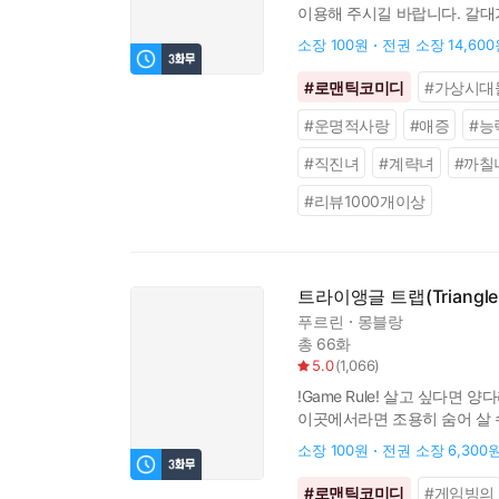
이용해 주시길 바랍니다. 갈대
너보다 더 황금이 어울리는 인
소장
100원
전권 소장
14,60
#
로맨틱코미디
#
가상시대
#
운명적사랑
#
애증
#
능
#
직진녀
#
계략녀
#
까칠
#
리뷰1000개이상
트라이앵글 트랩(Triangle T
푸르린
몽블랑
총 66화
5.0
(
1,066
)
!Game Rule! 살고 싶다
이곳에서라면 조용히 숨어 살 수
거야, 지금?” 다혈질 육체파, 
소장
100원
전권 소장
6,300
#
로맨틱코미디
#
게임빙의