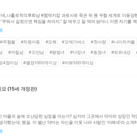
_나홀로착각후회남 #짭역키잡 과로사로 죽은 뒤 웬 무협 세계로 이동당했다
주워서 길렀으면 책임을 져야지.” 잘 재우고 잘 먹여 놨더니 이젠 자기를 책
?
0원
#
무협물
#
차원이동
#
오해
#
오메가버스
#
첫사랑
#
나이차커플
남
#
까칠남
#
오만남
#
평범녀
#
다정녀
#
동정녀
#
외유내강
점4점이상
#
별점1000개이상
#
리뷰500개이상
요 (15세 개정판)
 마물의 숲에 조난당한 심정을 아는가? 심지어 그곳에서 악마의 상징인 적
각했는데, 웬걸. 이 별난 악마는 자신을 이웃 나라 사람인 ‘이레네’라 소개
을 맞춰 줘야만 한다고. 어차피 마물로 둘러싸인 숲속 오두막은 일개 인간인 
0원