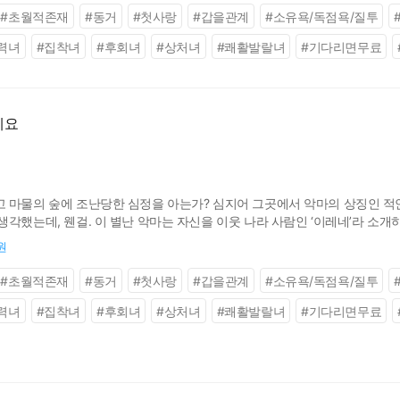
#
초월적존재
#
동거
#
첫사랑
#
갑을관계
#
소유욕/독점욕/질투
력녀
#
집착녀
#
후회녀
#
상처녀
#
쾌활발랄녀
#
기다리면무료
세요
 마물의 숲에 조난당한 심정을 아는가? 심지어 그곳에서 악마의 상징인 적
각했는데, 웬걸. 이 별난 악마는 자신을 이웃 나라 사람인 ‘이레네’라 소개
을 맞춰 줘야만 한다고. 어차피 마물로 둘러싸인 숲속 오두막은 일개 인간인 
원
#
초월적존재
#
동거
#
첫사랑
#
갑을관계
#
소유욕/독점욕/질투
력녀
#
집착녀
#
후회녀
#
상처녀
#
쾌활발랄녀
#
기다리면무료