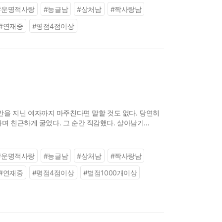
#
운명적사랑
#
능글남
#
상처남
#
짝사랑남
#
연재중
#
평점4점이상
안을 지닌 여자까지 마주친다면 말할 것도 없다. 당연히
하며 친근하게 굴었다. 그 순간 직감했다. 살아남기
그의 힘만으로 탈출할 수 없다.
#
운명적사랑
#
능글남
#
상처남
#
짝사랑남
#
연재중
#
평점4점이상
#
별점1000개이상