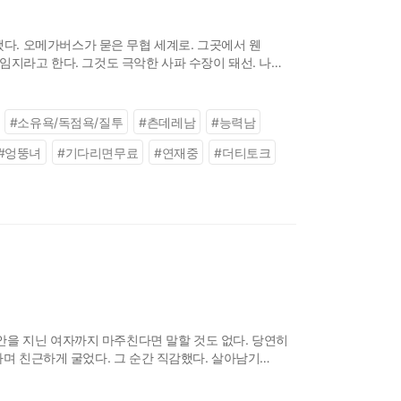
. 오메가버스가 묻은 무협 세계로. 그곳에서 웬
임지라고 한다. 그것도 극악한 사파 수장이 돼선. 나
#
소유욕/독점욕/질투
#
츤데레남
#
능력남
#
엉뚱녀
#
기다리면무료
#
연재중
#
더티토크
안을 지닌 여자까지 마주친다면 말할 것도 없다. 당연히
하며 친근하게 굴었다. 그 순간 직감했다. 살아남기
그의 힘만으로 탈출할 수 없다.