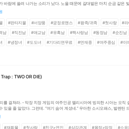
가 바람에 쓸려 나가는 소리가 났다. 노을 때문에 갈대밭은 마치 순금 같은 
간이 있을까. 엘리자벳은 물끄러미, 다가오는 에이나르를 바라보며 그렇게 생
0원
물
#
판타지물
#
서양풍
#
궁정로맨스
#
왕족/귀족
#
첫사랑
#
라
력남
#
직진남
#
애교남
#
유혹남
#
짝사랑남
#
동정남
#
순진남
녀
#
냉정녀
#
도도녀
#
기다리면무료
#
연재중
#
여주중심
#
이
rap : TWO OR DIE)
면 양다리를 걸쳐라. - 막장 치정 게임의 여주인공 엘리시아에 빙의한 시아는 
 있을 줄 알았다. 그런데. “여기 숨어 계셨네.” 우아한 소시오패스, 발렌틴 드
트리스탄 로크. “돌겠네. 진짜.” 저건 왜 성기사고? 쟤네가 여긴 어떻게 들어온
원
#
재회물
#
첫사랑
#
친구>연인
#
삼각관계
#
몸정>맘정
#
소유