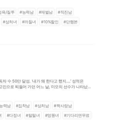
점욕/질투
#
능력남
#
재벌남
#
직진남
#
상처녀
#
까칠녀
#
10%할인
#
단행본
수 50만 달성. ‘내가 왜 한다고 했지….’ 성적은
고민으로 찌들어 가던 어느 날, 미모의 선수가 나타났다.
능력남
#
집착남
#
상처남
#
짝사랑남
녀
#
다정녀
#
털털녀
#
엉뚱녀
#
기다리면무료