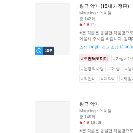
황금 악마 (15세 개정판)
Magoing
에이블
총 142화
4.9
(
74
)
※본 작품은 동일한 작품명으로 
이용해 주시길 바랍니다. 갈대
너보다 더 황금이 어울리는 인
소장
100원
전권 소장
13,90
#
로맨틱코미디
#
가상시대
#
운명적사랑
#
애증
#
능
#
직진녀
#
계략녀
#
까칠
황금 악마
Magoing
에이블
총 149화
4.9
(
1,853
)
※본 작품은 동일한 작품명으로 