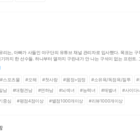
리는, 아빠가 사들인 야구단의 유튜브 채널 관리자로 입사했다. 목표는 구독자 
까지 한 선수들. 하나부터 열까지 구린내가 안 나는 구석이 없는 프런트. 
미친 누구세요? 진심 개쳐잘생김 @user-1vadlkas 12:23 저런 얼굴이 우리 구
원
#
스포츠물
#
오해
#
첫사랑
#
몸정>맘정
#
소유욕/독점욕/질투
#
말남
#
대형견남
#
연하남
#
뇌섹녀
#
능력녀
#
재벌녀
#
사이다
기중심
#
평점4점이상
#
별점1000개이상
#
리뷰1000개이상
밤