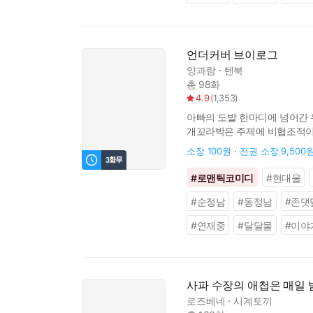
언더커버 브이로그
양과람
텐북
총 98화
4.9
(
1,353
)
아빠의 도발 한마디에 넘어간 유
개꼬라박은 주제에 비협조적이기
@user-123asdgs 12:23 
소장
100원
전권 소장
9,500
#
로맨틱코미디
#
현대물
#
순정남
#
동정남
#
존댓
#
연재중
#
달달물
#
이야
사파 수장의 애첩은 매일 
로즈베네
시계토끼