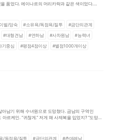
빛을 품었다. 에이나르의 머리카락과 같은 색이었다.
각했다. 밝고, 찬란하며,
이벌/앙숙
#
소유욕/독점욕/질투
#
금단의관계
#
대형견남
#
연하남
#
사차원남
#
능력녀
야기중심
#
평점4점이상
#
별점1000개이상
오직 살아남기 위해 수녀원으로 도망쳤다. 금남의 구역인
 아르케인. “귀찮게.” 저게 왜 사제복을 입었지? “도망친
욕/독점욕/질투
#
금단의관계
#
츤데레남