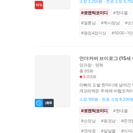
소장
2,250원
전권 소장
6,75
#
로맨틱코미디
#
현대물
#
절륜남
#
짝사랑남
#
순
#
평점4점이상
#
5000~1
언더커버 브이로그 (15세
양과람
텐북
총 95화
5.0
(
58
)
아빠의 도발 한마디에 넘어간 유
개꼬라박은 주제에 비협조적이기
@user-123asdgs 12:23 
소장
100원
전권 소장
9,200
#
로맨틱코미디
#
현대물
#
순정남
#
동정남
#
존댓
#
연재중
#
달달물
#
이야