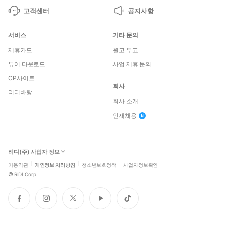
고객센터
공지사항
서비스
기타 문의
제휴카드
원고 투고
뷰어 다운로드
사업 제휴 문의
CP사이트
회사
리디바탕
회사 소개
인재채용
리디(주) 사업자 정보
이용약관
개인정보 처리방침
청소년보호정책
사업자정보확인
©
RIDI Corp.
페
인
트
유
틱
이
스
위
튜
톡
스
타
터
브