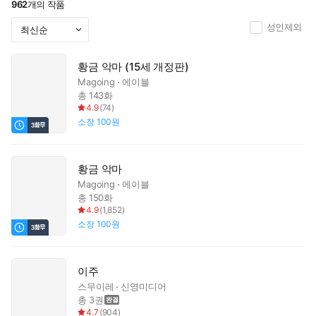
962
개의 작품
성인제외
황금 악마 (15세 개정판)
Magoing
에이블
총 143화
4.9
(
74
)
소장
100원
황금 악마
Magoing
에이블
총 150화
4.9
(
1,852
)
소장
100원
이주
스무이레
신영미디어
총 3권
4.7
(
904
)