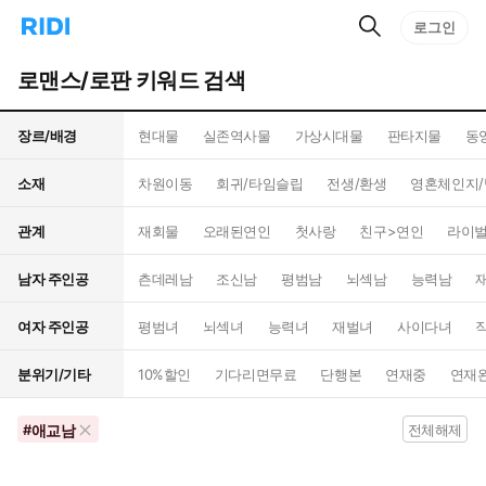
검
리
로그인
인
색
디
스
홈
턴
로맨스/로판 키워드 검색
으
트
로
검
이
색
장르/배경
현대물
실존역사물
가상시대물
판타지물
동
동
소재
차원이동
회귀/타임슬립
전생/환생
영혼체인지/
관계
재회물
오래된연인
첫사랑
친구>연인
라이벌
남자 주인공
츤데레남
조신남
평범남
뇌섹남
능력남
여자 주인공
평범녀
뇌섹녀
능력녀
재벌녀
사이다녀
분위기/기타
10%할인
기다리면무료
단행본
연재중
연재
애교남
#
전체해제