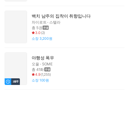
백치 남주의 집착이 취향입니다
차이로트
스텔라
총 5권
3.0
(
2
)
소장
3,200원
야행성 폭우
오울
SOME
총 41화
4.9
(
1,255
)
소장
100원
야