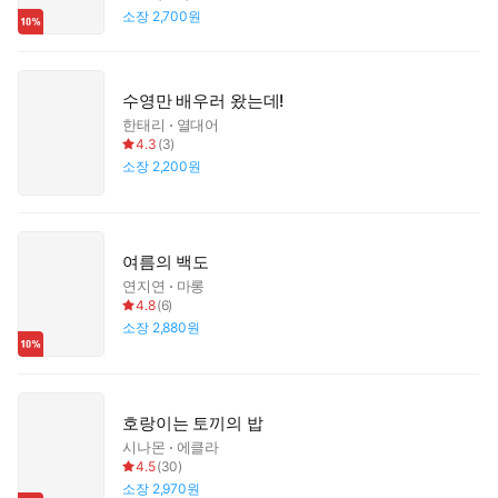
소장
2,700원
수영만 배우러 왔는데!
한태리
열대어
4.3
(
3
)
소장
2,200원
여름의 백도
연지연
마롱
4.8
(
6
)
소장
2,880원
호랑이는 토끼의 밥
시나몬
에클라
4.5
(
30
)
소장
2,970원