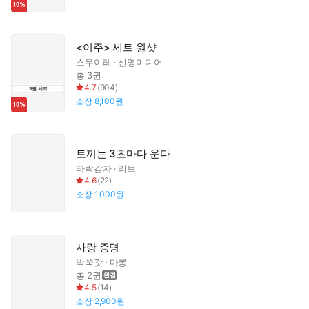
<이주> 세트 원샷
스무이레
신영미디어
총 3권
4.7
(
904
)
3
권
세트
소장
8,100원
토끼는 3초마다 운다
타락감자
리브
4.6
(
22
)
소장
1,000원
사랑 증명
박쑥갓
마롱
총 2권
4.5
(
14
)
소장
2,900원