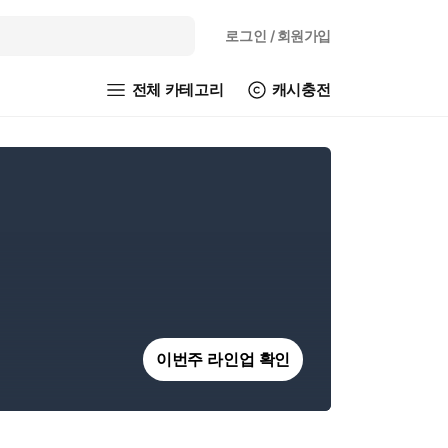
로그인
/ 회원가입
전체 카테고리
캐시충전
이번주 라인업 확인