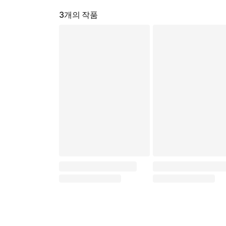
3
개의 작품
맞바람 [완전판] (쪼가, 해수, SIMYA)
내 남자친구는 낙서장 [완