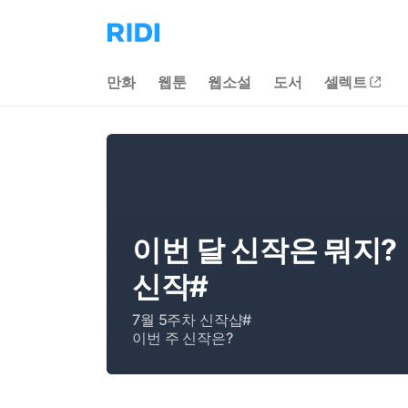
리
디
홈
만화
웹툰
웹소설
도서
셀렉트
으
로
이
동
이번 달 신작은 뭐지?
신작#
7월 5주차 신작샵#
이번 주 신작은?