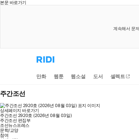
본문 바로가기
계속해서 문제
리
디
홈
으
만화
웹툰
웹소설
도서
셀렉트
로
이
동
주간조선
상세페이지 바로가기
주간조선 2920호 (2026년 08월 03일)
주간조선 편집부
조선뉴스프레스
문학/교양
참여