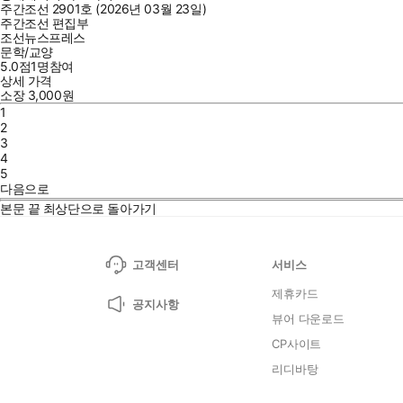
주간조선 2901호 (2026년 03월 23일)
주간조선 편집부
조선뉴스프레스
문학/교양
5.0점
1
명
참여
상세 가격
소장
3,000
원
1
2
3
4
5
다음으로
본문 끝
최상단으로 돌아가기
고객센터
서비스
제휴카드
공지사항
뷰어 다운로드
CP사이트
리디바탕