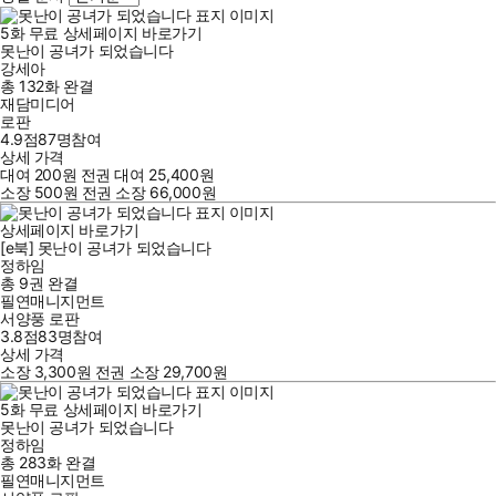
5
화
무료
상세페이지 바로가기
못난이 공녀가 되었습니다
강세아
총 132화
완결
재담미디어
로판
4.9점
87
명
참여
상세 가격
대여
200
원
전권 대여
25,400
원
소장
500
원
전권 소장
66,000
원
상세페이지 바로가기
[e북] 못난이 공녀가 되었습니다
정하임
총 9권
완결
필연매니지먼트
서양풍 로판
3.8점
83
명
참여
상세 가격
소장
3,300
원
전권 소장
29,700
원
5
화
무료
상세페이지 바로가기
못난이 공녀가 되었습니다
정하임
총 283화
완결
필연매니지먼트