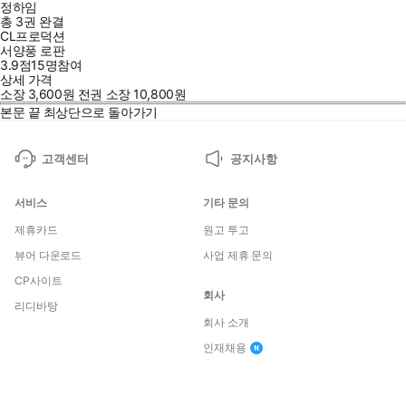
정하임
총 3권
완결
CL프로덕션
서양풍 로판
3.9점
15
명
참여
상세 가격
소장
3,600
원
전권 소장
10,800
원
본문 끝
최상단으로 돌아가기
고객센터
공지사항
서비스
기타 문의
제휴카드
원고 투고
뷰어 다운로드
사업 제휴 문의
CP사이트
회사
리디바탕
회사 소개
인재채용