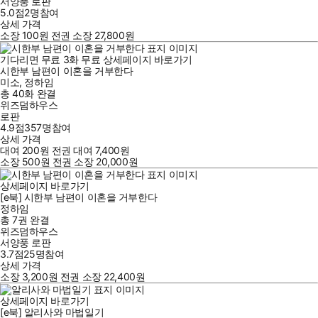
서양풍 로판
5.0점
2
명
참여
상세 가격
소장
100
원
전권 소장
27,800
원
기다리면 무료
3
화
무료
상세페이지 바로가기
시한부 남편이 이혼을 거부한다
미소
,
정하임
총 40화
완결
위즈덤하우스
로판
4.9점
357
명
참여
상세 가격
대여
200
원
전권 대여
7,400
원
소장
500
원
전권 소장
20,000
원
상세페이지 바로가기
[e북] 시한부 남편이 이혼을 거부한다
정하임
총 7권
완결
위즈덤하우스
서양풍 로판
3.7점
25
명
참여
상세 가격
소장
3,200
원
전권 소장
22,400
원
상세페이지 바로가기
[e북] 알리사와 마법일기