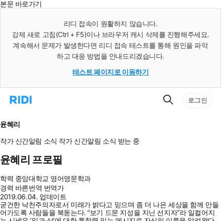
본문 바로가기
인
스
리디 접속이 원활하지 않습니다.
턴
강제 새로 고침(Ctrl + F5)이나 브라우저 캐시 삭제를 진행해주세요.
트
검
계속해서 문제가 발생한다면 리디 접속 테스트를 통해 원인을 파악
색
하고 대응 방법을 안내드리겠습니다.
테스트 페이지로 이동하기
검
리
로그인
색
디
홈
으
윤혜리
로
이
작가 신간알림
소식
작가 신간알림
소식 받는 중
동
윤혜리 프로필
학력
중앙대학교 영어영문학과
경력
바른번역 번역가
2019.06.04. 업데이트
굳건한 낙천주의자로서 미래가 밝다고 믿으며 좀 더 나은 세상을 함께 만들
어가도록 사람들을 북돋는다. “보기 드문 지성을 지닌 선지자”라 일컬어지
는 시넥은 ‘일과 삶’에 대한 통찰력 있는 메시지로 자신의 이름을 알려왔다.