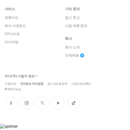
서비스
기타 문의
제휴카드
원고 투고
뷰어 다운로드
사업 제휴 문의
CP사이트
회사
리디바탕
회사 소개
인재채용
리디(주) 사업자 정보
이용약관
개인정보 처리방침
청소년보호정책
사업자정보확인
©
RIDI Corp.
페
인
트
유
틱
이
스
위
튜
톡
스
타
터
브
북
그
램