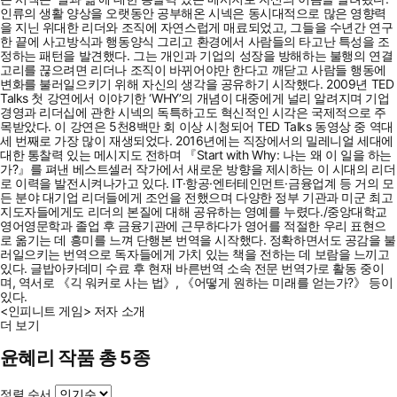
인류의 생활 양상을 오랫동안 공부해온 시넥은 동시대적으로 많은 영향력
을 지닌 위대한 리더와 조직에 자연스럽게 매료되었고, 그들을 수년간 연구
한 끝에 사고방식과 행동양식 그리고 환경에서 사람들의 타고난 특성을 조
정하는 패턴을 발견했다. 그는 개인과 기업의 성장을 방해하는 불행의 연결
고리를 끊으려면 리더나 조직이 바뀌어야만 한다고 깨닫고 사람들 행동에
변화를 불러일으키기 위해 자신의 생각을 공유하기 시작했다. 2009년 TED
Talks 첫 강연에서 이야기한 ‘WHY’의 개념이 대중에게 널리 알려지며 기업
경영과 리더십에 관한 시넥의 독특하고도 혁신적인 시각은 국제적으로 주
목받았다. 이 강연은 5천8백만 회 이상 시청되어 TED Talks 동영상 중 역대
세 번째로 가장 많이 재생되었다. 2016년에는 직장에서의 밀레니얼 세대에
대한 통찰력 있는 메시지도 전하며 『Start with Why: 나는 왜 이 일을 하는
가?』를 펴낸 베스트셀러 작가에서 새로운 방향을 제시하는 이 시대의 리더
로 이력을 발전시켜나가고 있다. IT·항공·엔터테인먼트·금융업계 등 거의 모
든 분야 대기업 리더들에게 조언을 전했으며 다양한 정부 기관과 미군 최고
지도자들에게도 리더의 본질에 대해 공유하는 영예를 누렸다./중앙대학교
영어영문학과 졸업 후 금융기관에 근무하다가 영어를 적절한 우리 표현으
로 옮기는 데 흥미를 느껴 단행본 번역을 시작했다. 정확하면서도 공감을 불
러일으키는 번역으로 독자들에게 가치 있는 책을 전하는 데 보람을 느끼고
있다. 글밥아카데미 수료 후 현재 바른번역 소속 전문 번역가로 활동 중이
며, 역서로 《긱 워커로 사는 법》, 《어떻게 원하는 미래를 얻는가?》 등이
있다.
<인피니트 게임> 저자 소개
더 보기
윤혜리 작품 총 5종
정렬 순서