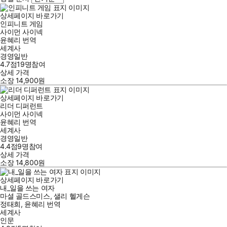
상세페이지 바로가기
인피니트 게임
사이먼 사이넥
윤혜리
번역
세계사
경영일반
4.7점
19
명
참여
상세 가격
소장
14,900
원
상세페이지 바로가기
리더 디퍼런트
사이먼 사이넥
윤혜리
번역
세계사
경영일반
4.4점
9
명
참여
상세 가격
소장
14,800
원
상세페이지 바로가기
내_일을 쓰는 여자
마셜 골드스미스
,
샐리 헬게슨
정태희
,
윤혜리
번역
세계사
인문