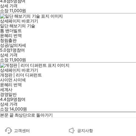
4.8점
5
명
참여
상세 가격
소장
11,000
원
상세페이지 바로가기
일단 해보기의 기술
톰 밴더빌트
윤혜리
번역
청림출판
성공/삶의자세
5.0점
1
명
참여
상세 가격
소장
11,900
원
상세페이지 바로가기
개정판 | 리더 디퍼런트
사이먼 사이넥
윤혜리
번역
세계사
경영일반
4.4점
9
명
참여
상세 가격
소장
14,000
원
본문 끝
최상단으로 돌아가기
고객센터
공지사항