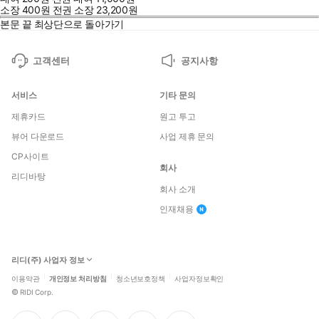
소장
400
원
전권 소장
23,200
원
본문 끝
최상단으로 돌아가기
고객센터
공지사항
서비스
기타 문의
제휴카드
원고 투고
뷰어 다운로드
사업 제휴 문의
CP사이트
회사
리디바탕
회사 소개
인재채용
리디(주) 사업자 정보
이용약관
개인정보 처리방침
청소년보호정책
사업자정보확인
©
RIDI Corp.