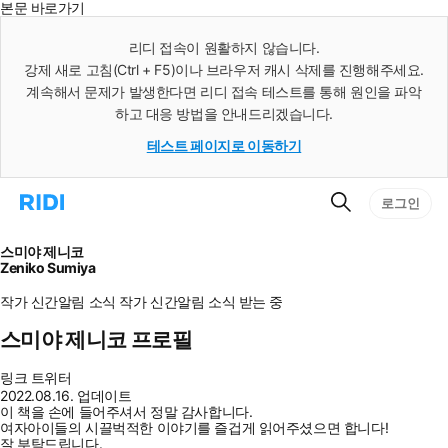
본문 바로가기
인
스
리디 접속이 원활하지 않습니다.
턴
강제 새로 고침(Ctrl + F5)이나 브라우저 캐시 삭제를 진행해주세요.
트
검
계속해서 문제가 발생한다면 리디 접속 테스트를 통해 원인을 파악
색
하고 대응 방법을 안내드리겠습니다.
테스트 페이지로 이동하기
검
리
로그인
색
디
홈
으
스미야 제니코
로
Zeniko Sumiya
이
동
작가 신간알림
소식
작가 신간알림
소식 받는 중
스미야 제니코 프로필
링크
트위터
2022.08.16. 업데이트
이 책을 손에 들어주셔서 정말 감사합니다.
여자아이들의 시끌벅적한 이야기를 즐겁게 읽어주셨으면 합니다!
잘 부탁드립니다.