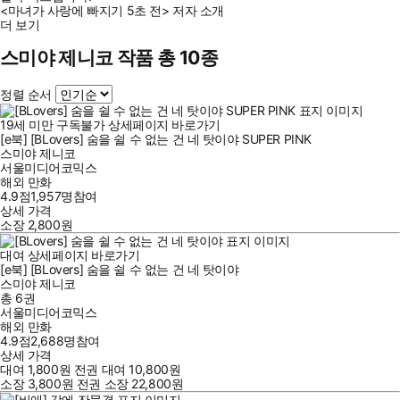
<마녀가 사랑에 빠지기 5초 전> 저자 소개
더 보기
스미야 제니코 작품 총 10종
정렬 순서
19세 미만 구독불가
상세페이지 바로가기
[e북] [BLovers] 숨을 쉴 수 없는 건 네 탓이야 SUPER PINK
스미야 제니코
서울미디어코믹스
해외 만화
4.9점
1,957
명
참여
상세 가격
소장
2,800
원
대여
상세페이지 바로가기
[e북] [BLovers] 숨을 쉴 수 없는 건 네 탓이야
스미야 제니코
총 6권
서울미디어코믹스
해외 만화
4.9점
2,688
명
참여
상세 가격
대여
1,800
원
전권 대여
10,800
원
소장
3,800
원
전권 소장
22,800
원