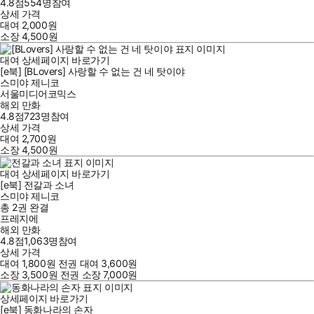
4.8점
554
명
참여
상세 가격
대여
2,000
원
소장
4,500
원
대여
상세페이지 바로가기
[e북] [BLovers] 사랑할 수 없는 건 네 탓이야
스미야 제니코
서울미디어코믹스
해외 만화
4.8점
723
명
참여
상세 가격
대여
2,700
원
소장
4,500
원
대여
상세페이지 바로가기
[e북] 전갈과 소녀
스미야 제니코
총 2권
완결
프레지에
해외 만화
4.8점
1,063
명
참여
상세 가격
대여
1,800
원
전권 대여
3,600
원
소장
3,500
원
전권 소장
7,000
원
상세페이지 바로가기
[e북] 동화나라의 손자