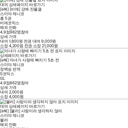
대여
상세페이지 바로가기
[e북] [비애] 강에 잔물결
스미야 제니코
총 5권
비애코믹스
해외 만화
4.9점
982
명
참여
상세 가격
대여
1,800
원
전권 대여
9,000
원
소장
4,200
원
전권 소장
21,000
원
상세페이지 바로가기
[e북] 마녀가 사랑에 빠지기 5초 전
스미야 제니코
정백송
번역
S코믹스
GL
4.9점
862
명
참여
상세 가격
대여
2,000
원
소장
4,000
원
대여
상세페이지 바로가기
[e북] [블러] 사랑이라 생각하지 않아
스미야 제니코
블러
해외 만화