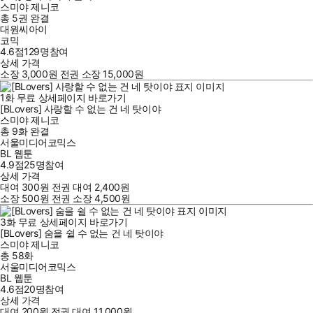
스미야 제니코
총 5권
완결
대원씨아이
코믹
4.6점
129
명
참여
상세 가격
소장
3,000
원
전권 소장
15,000
원
1
화
무료
상세페이지 바로가기
[BLovers] 사랑할 수 없는 건 네 탓이야
스미야 제니코
총 9화
완결
서울미디어코믹스
BL 웹툰
4.9점
25
명
참여
상세 가격
대여
300
원
전권 대여
2,400
원
소장
500
원
전권 소장
4,500
원
3
화
무료
상세페이지 바로가기
[BLovers] 숨을 쉴 수 없는 건 네 탓이야
스미야 제니코
총 58화
서울미디어코믹스
BL 웹툰
4.6점
20
명
참여
상세 가격
대여
200
원
전권 대여
11,000
원