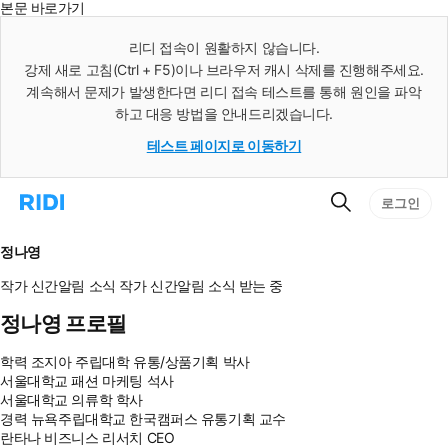
본문 바로가기
인
스
리디 접속이 원활하지 않습니다.
턴
강제 새로 고침(Ctrl + F5)이나 브라우저 캐시 삭제를 진행해주세요.
트
검
계속해서 문제가 발생한다면 리디 접속 테스트를 통해 원인을 파악
색
하고 대응 방법을 안내드리겠습니다.
테스트 페이지로 이동하기
검
리
로그인
색
디
홈
으
정나영
로
이
작가 신간알림
소식
작가 신간알림
소식 받는 중
동
정나영 프로필
학력
조지아 주립대학 유통/상품기획 박사
서울대학교 패션 마케팅 석사
서울대학교 의류학 학사
경력
뉴욕주립대학교 한국캠퍼스 유통기획 교수
란타나 비즈니스 리서치 CEO