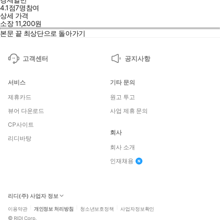
4.1점
7
명
참여
상세 가격
소장
11,200
원
본문 끝
최상단으로 돌아가기
고객센터
공지사항
서비스
기타 문의
제휴카드
원고 투고
뷰어 다운로드
사업 제휴 문의
CP사이트
회사
리디바탕
회사 소개
인재채용
리디(주) 사업자 정보
이용약관
개인정보 처리방침
청소년보호정책
사업자정보확인
©
RIDI Corp.