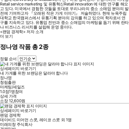
Retail service marketing 및 유통혁신Retail innovation 에 대한 연구를 해오
고 있다. 미국에서 경험한 것들을 토대로 우리나라의 중소 소매업 분야의 발
전에 기여하고자 『오래된 작은 가게 이야기』 저술하였다. 현재 뉴욕주립
대학교 한국캠퍼스에서 유통기획 분야의 강의를 하고 있으며 학자로서 연
구를 지속하고 있다. 유통업 전반과 중소 소매업의 마케팅을 돕기 위해 란타
나 비즈니스 리서치를 설립해 운영 중이다.
<팬덤 경제학> 저자 소개
더 보기
정나영 작품 총 2종
정렬 순서
상세페이지 바로가기
내 가게를 위한 브랜딩은 달라야 합니다
정나영
청림출판
마케팅/세일즈
1.0점
1
명
참여
상세 가격
소장
12,600
원
상세페이지 바로가기
팬덤 경제학
데이비드 미어먼 스콧
,
레이코 스콧
외
1명
미래의창 주식회사
경제일반