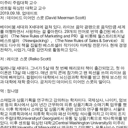
미주리 주립대학 교수
센트럴 워싱턴 대학교 교수
2019.09.18. 업데이트
저 : 데이비드 미어먼 스콧 (David Meerman Scott)
베이비붐 세대와 X세대에 걸쳐 있다. 라이브 음악 광팬으로 음악만큼 세계
를 여행하면서 서핑하는 걸 좋아한다. 29개의 언어로 번역 출간된 베스트
셀러 《The New Rules of Marketing and PR》을 비롯해 월스트리트저널
베스트셀러 《Newsjacking》, 《The New Rules of Sales & Service》 외
에도 다수의 책을 집필한 베스트셀러 작가이자 마케팅 전문가다. 현재 경영
전략가, 사업가, 대중 강연자로 활동하고 있다.
저 : 레이코 스콧 (Reiko Scott)
밀레니얼 세대다. 그녀가 5살 때 첫 번째 해리포터 책이 출간되었고, 첫 아
이폰은 13살 때 나왔다. 매년 코믹 콘에 참가하고 팬 픽션을 쓰며 라이브 음
악에 빠져있다. 컬럼비아 대학에서 뇌신경과학 학위를 받고 현재 보스턴 의
과 대학에 재학 중이다. 공저자인 데이비드 미어먼 스콧의 딸이다.
역 : 정나영
소매업과 상품기획을 연구하고 강의하는 학자이다. 국제상사, 나이키, 엄브
로 등의 회사에서 십여 년간 근무하며 의류 상품기획과 소매기획 업무를 했
다. 이후 학계에서 소매업 및 상품기획 관련 강의와 연구를 해왔다. 서울대
학교 의류학과에서 의류학 학사와 패션 마케팅 석사를 마치고 미국의 조지
아 주립대학Universityof Georgia에서 유통 및 상품기획으로 박사학위를 받
았다. 이후 센트럴 워싱턴 대학교Central Washington University와 미주리
주립대학University of Missouri에서 연구하고 강의했다. 유통서비스 마케팅