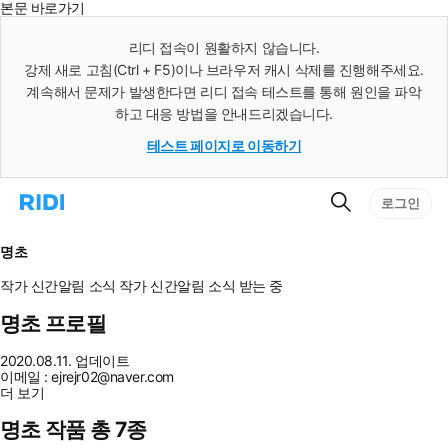
본문 바로가기
인
스
리디 접속이 원활하지 않습니다.
턴
강제 새로 고침(Ctrl + F5)이나 브라우저 캐시 삭제를 진행해주세요.
트
검
계속해서 문제가 발생한다면 리디 접속 테스트를 통해 원인을 파악
색
하고 대응 방법을 안내드리겠습니다.
테스트 페이지로 이동하기
검
리
로그인
색
디
홈
으
명초
로
이
작가 신간알림
소식
작가 신간알림
소식 받는 중
동
명초 프로필
2020.08.11. 업데이트
이메일 : ejrejr02@naver.com
더 보기
명초 작품 총 7종