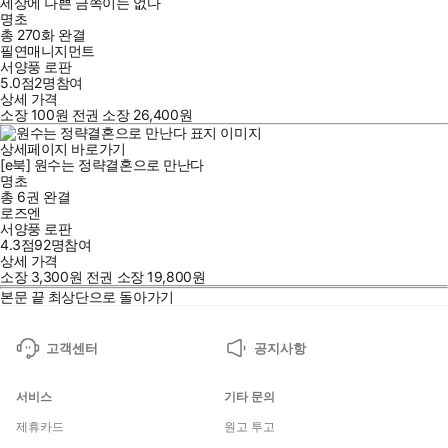
세상에 나쁜 금쪽이는 없다
명초
총 270화
완결
필연매니지먼트
서양풍 로판
5.0점
2
명
참여
상세 가격
소장
100
원
전권 소장
26,400
원
상세페이지 바로가기
[e북] 원수는 정략결혼으로 만난다
명초
총 6권
완결
로즈엔
서양풍 로판
4.3점
92
명
참여
상세 가격
소장
3,300
원
전권 소장
19,800
원
본문 끝
최상단으로 돌아가기
고객센터
공지사항
서비스
기타 문의
제휴카드
원고 투고