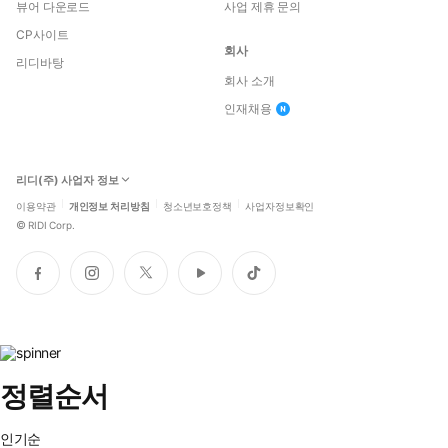
뷰어 다운로드
사업 제휴 문의
CP사이트
회사
리디바탕
회사 소개
인재채용
리디(주) 사업자 정보
이용약관
개인정보 처리방침
청소년보호정책
사업자정보확인
©
RIDI Corp.
페
인
트
유
틱
이
스
위
튜
톡
스
타
터
브
북
그
램
정렬순서
인기순