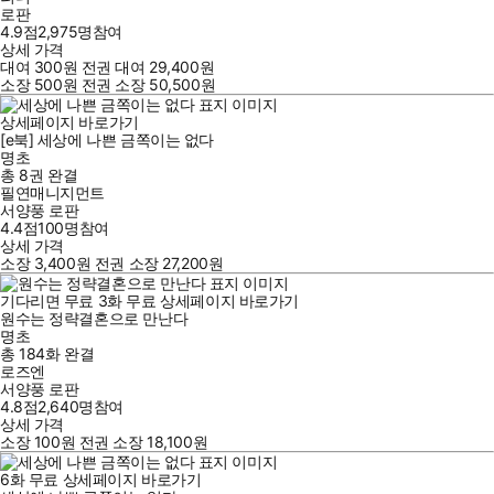
로판
4.9점
2,975
명
참여
상세 가격
대여
300
원
전권 대여
29,400
원
소장
500
원
전권 소장
50,500
원
상세페이지 바로가기
[e북] 세상에 나쁜 금쪽이는 없다
명초
총 8권
완결
필연매니지먼트
서양풍 로판
4.4점
100
명
참여
상세 가격
소장
3,400
원
전권 소장
27,200
원
기다리면 무료
3
화
무료
상세페이지 바로가기
원수는 정략결혼으로 만난다
명초
총 184화
완결
로즈엔
서양풍 로판
4.8점
2,640
명
참여
상세 가격
소장
100
원
전권 소장
18,100
원
6
화
무료
상세페이지 바로가기