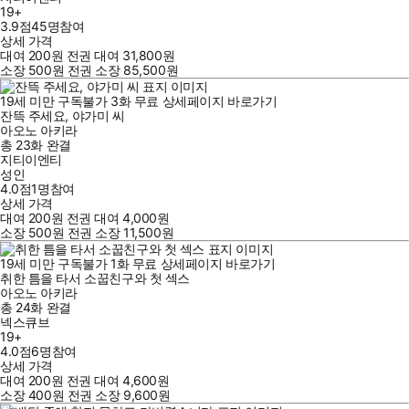
19+
3.9점
45
명
참여
상세 가격
대여
200
원
전권 대여
31,800
원
소장
500
원
전권 소장
85,500
원
19세 미만 구독불가
3
화
무료
상세페이지 바로가기
잔뜩 주세요, 야가미 씨
아오노 아키라
총 23화
완결
지티이엔티
성인
4.0점
1
명
참여
상세 가격
대여
200
원
전권 대여
4,000
원
소장
500
원
전권 소장
11,500
원
19세 미만 구독불가
1
화
무료
상세페이지 바로가기
취한 틈을 타서 소꿉친구와 첫 섹스
아오노 아키라
총 24화
완결
넥스큐브
19+
4.0점
6
명
참여
상세 가격
대여
200
원
전권 대여
4,600
원
소장
400
원
전권 소장
9,600
원