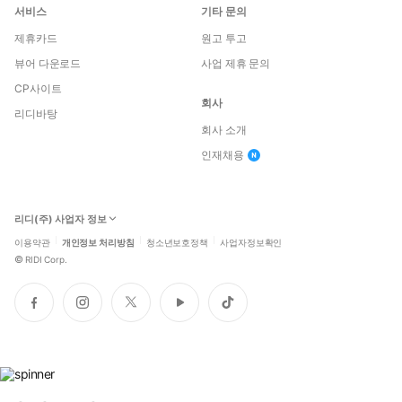
서비스
기타 문의
제휴카드
원고 투고
뷰어 다운로드
사업 제휴 문의
CP사이트
회사
리디바탕
회사 소개
인재채용
리디(주) 사업자 정보
이용약관
개인정보 처리방침
청소년보호정책
사업자정보확인
©
RIDI Corp.
페
인
트
유
틱
이
스
위
튜
톡
스
타
터
브
북
그
램