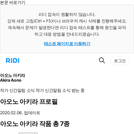
본문 바로가기
인
스
리디 접속이 원활하지 않습니다.
턴
강제 새로 고침(Ctrl + F5)이나 브라우저 캐시 삭제를 진행해주세요.
트
검
계속해서 문제가 발생한다면 리디 접속 테스트를 통해 원인을 파악
색
하고 대응 방법을 안내드리겠습니다.
테스트 페이지로 이동하기
검
리
로그인
색
디
홈
으
아오노 아키라
로
Akira Aono
이
동
작가 신간알림
소식
작가 신간알림
소식 받는 중
아오노 아키라 프로필
2020.02.06. 업데이트
아오노 아키라 작품 총 7종