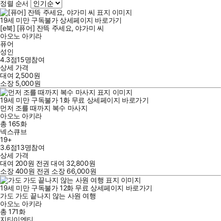
정렬 순서
19세 미만 구독불가
상세페이지 바로가기
[e북] [퓨어] 잔뜩 주세요, 야가미 씨
아오노 아키라
퓨어
성인
4.3점
15
명
참여
상세 가격
대여
2,500
원
소장
5,000
원
19세 미만 구독불가
1
화
무료
상세페이지 바로가기
먼저 조를 때까지 복수 마사지
아오노 아키라
총 165화
넥스큐브
19+
3.6점
13
명
참여
상세 가격
대여
200
원
전권 대여
32,800
원
소장
400
원
전권 소장
66,000
원
19세 미만 구독불가
12
화
무료
상세페이지 바로가기
가도 가도 끝나지 않는 사원 여행
아오노 아키라
총 171화
지티이엔티