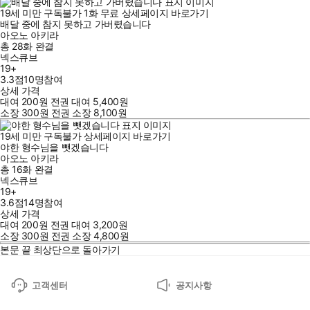
19세 미만 구독불가
1
화
무료
상세페이지 바로가기
배달 중에 참지 못하고 가버렸습니다
아오노 아키라
총 28화
완결
넥스큐브
19+
3.3점
10
명
참여
상세 가격
대여
200
원
전권 대여
5,400
원
소장
300
원
전권 소장
8,100
원
19세 미만 구독불가
상세페이지 바로가기
야한 형수님을 뺏겠습니다
아오노 아키라
총 16화
완결
넥스큐브
19+
3.6점
14
명
참여
상세 가격
대여
200
원
전권 대여
3,200
원
소장
300
원
전권 소장
4,800
원
본문 끝
최상단으로 돌아가기
고객센터
공지사항