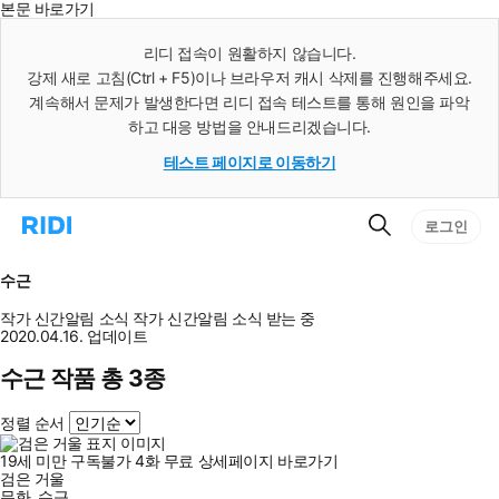
본문 바로가기
인
스
리디 접속이 원활하지 않습니다.
턴
강제 새로 고침(Ctrl + F5)이나 브라우저 캐시 삭제를 진행해주세요.
트
검
계속해서 문제가 발생한다면 리디 접속 테스트를 통해 원인을 파악
색
하고 대응 방법을 안내드리겠습니다.
테스트 페이지로 이동하기
검
리
로그인
색
디
홈
으
수근
로
이
작가 신간알림
소식
작가 신간알림
소식 받는 중
동
2020.04.16. 업데이트
수근 작품 총 3종
정렬 순서
19세 미만 구독불가
4
화
무료
상세페이지 바로가기
검은 거울
무화
,
수근