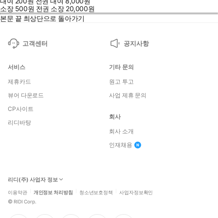
대여
200
원
전권 대여
8,000
원
소장
500
원
전권 소장
20,000
원
본문 끝
최상단으로 돌아가기
고객센터
공지사항
서비스
기타 문의
제휴카드
원고 투고
뷰어 다운로드
사업 제휴 문의
CP사이트
회사
리디바탕
회사 소개
인재채용
리디(주) 사업자 정보
이용약관
개인정보 처리방침
청소년보호정책
사업자정보확인
©
RIDI Corp.