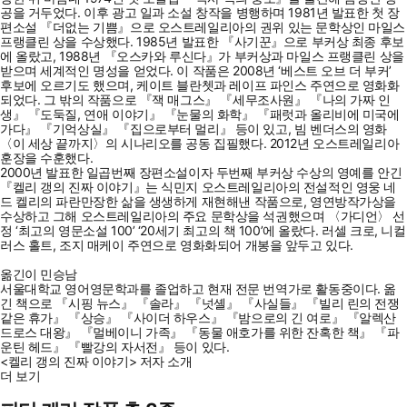
공을 거두었다. 이후 광고 일과 소설 창작을 병행하며 1981년 발표한 첫 장
편소설 『더없는 기쁨』으로 오스트레일리아의 권위 있는 문학상인 마일스
프랭클린 상을 수상했다. 1985년 발표한 『사기꾼』으로 부커상 최종 후보
에 올랐고, 1988년 『오스카와 루신다』가 부커상과 마일스 프랭클린 상을
받으며 세계적인 명성을 얻었다. 이 작품은 2008년 ‘베스트 오브 더 부커’
후보에 오르기도 했으며, 케이트 블란쳇과 레이프 파인스 주연으로 영화화
되었다. 그 밖의 작품으로 『잭 매그스』 『세무조사원』 『나의 가짜 인
생』 『도둑질, 연애 이야기』 『눈물의 화학』 『패럿과 올리비에 미국에
가다』 『기억상실』 『집으로부터 멀리』 등이 있고, 빔 벤더스의 영화
〈이 세상 끝까지〉의 시나리오를 공동 집필했다. 2012년 오스트레일리아
훈장을 수훈했다.
2000년 발표한 일곱번째 장편소설이자 두번째 부커상 수상의 영예를 안긴
『켈리 갱의 진짜 이야기』는 식민지 오스트레일리아의 전설적인 영웅 네
드 켈리의 파란만장한 삶을 생생하게 재현해낸 작품으로, 영연방작가상을
수상하고 그해 오스트레일리아의 주요 문학상을 석권했으며 〈가디언〉 선
정 ‘최고의 영문소설 100’ ‘20세기 최고의 책 100’에 올랐다. 러셀 크로, 니컬
러스 홀트, 조지 매케이 주연으로 영화화되어 개봉을 앞두고 있다.
옮긴이 민승남
서울대학교 영어영문학과를 졸업하고 현재 전문 번역가로 활동중이다. 옮
긴 책으로 『시핑 뉴스』 『솔라』 『넛셸』 『사실들』 『빌리 린의 전쟁
같은 휴가』 『상승』 『사이더 하우스』 『밤으로의 긴 여로』 『알렉산
드로스 대왕』 『멀베이니 가족』 『동물 애호가를 위한 잔혹한 책』 『파
운틴 헤드』 『빨강의 자서전』 등이 있다.
<켈리 갱의 진짜 이야기> 저자 소개
더 보기