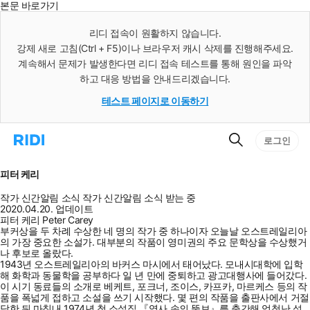
본문 바로가기
인
스
리디 접속이 원활하지 않습니다.
턴
강제 새로 고침(Ctrl + F5)이나 브라우저 캐시 삭제를 진행해주세요.
트
검
계속해서 문제가 발생한다면 리디 접속 테스트를 통해 원인을 파악
색
하고 대응 방법을 안내드리겠습니다.
테스트 페이지로 이동하기
검
리
로그인
색
디
홈
으
피터 케리
로
이
작가 신간알림
소식
작가 신간알림
소식 받는 중
동
2020.04.20. 업데이트
피터 케리 Peter Carey
부커상을 두 차례 수상한 네 명의 작가 중 하나이자 오늘날 오스트레일리아
의 가장 중요한 소설가. 대부분의 작품이 영미권의 주요 문학상을 수상했거
나 후보로 올랐다.
1943년 오스트레일리아의 바커스 마시에서 태어났다. 모내시대학에 입학
해 화학과 동물학을 공부하다 일 년 만에 중퇴하고 광고대행사에 들어갔다.
이 시기 동료들의 소개로 베케트, 포크너, 조이스, 카프카, 마르케스 등의 작
품을 폭넓게 접하고 소설을 쓰기 시작했다. 몇 편의 작품을 출판사에서 거절
당한 뒤 마침내 1974년 첫 소설집 『역사 속의 뚱보』를 출간해 엄청난 성