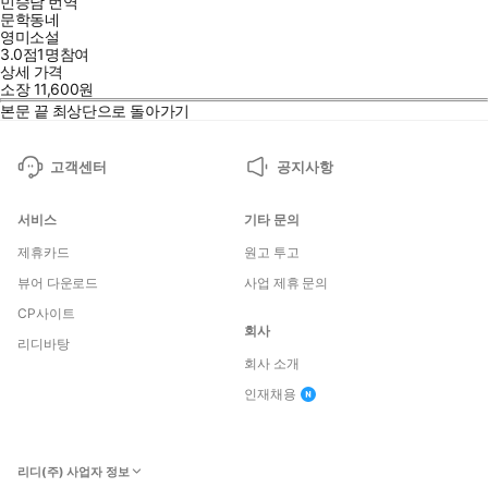
민승남
번역
문학동네
영미소설
3.0점
1
명
참여
상세 가격
소장
11,600
원
본문 끝
최상단으로 돌아가기
고객센터
공지사항
서비스
기타 문의
제휴카드
원고 투고
뷰어 다운로드
사업 제휴 문의
CP사이트
회사
리디바탕
회사 소개
인재채용
리디(주) 사업자 정보