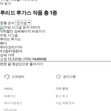
더 보기
투리드 루가스 작품 총 1종
정렬 순서
10
%
할인
상세페이지 바로가기
카밍 시그널
투리드 루가스
혜다
취미/요리/기타
4.2점
41
명
참여
상세 가격
소장
13,320
원
(10%
)
14,800
원
본문 끝
최상단으로 돌아가기
고객센터
공지사항
서비스
기타 문의
제휴카드
원고 투고
뷰어 다운로드
사업 제휴 문의
CP사이트