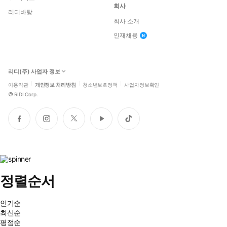
회사
리디바탕
회사 소개
인재채용
리디(주) 사업자 정보
이용약관
개인정보 처리방침
청소년보호정책
사업자정보확인
©
RIDI Corp.
페
인
트
유
틱
이
스
위
튜
톡
스
타
터
브
북
그
램
정렬순서
인기순
최신순
평점순