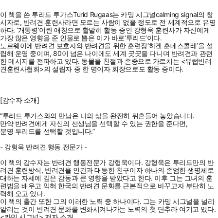
이 책을 쓴 투리드 루가스Turid Rugaas는 카밍 시그널calming signal의 창
시자로, 반려견 훈련사라면 모르는 사람이 없을 정도로 전 세계적으로 유명
하다. ‘개통령’이란 애칭으로 활발히 활동 중인 강형욱 훈련사가 자신에게
가장 많은 영향을 준 인물로 뽑은 이가 바로‘투리드’이다.
노르웨이에 반려견 보호자와 반려견을 위한 훈련장‘하겐 훈데스콜레’을 설
립해 운영 중이며, 80이 넘은 나이에도 세계 곳곳을 다니며 반려견과 관련
한 메시지를 전파하고 있다. 동물을 친절과 존중으로 가르치는 <유럽반려
견훈련사협회>의 설립자 중 한 명이자 회장으로도 활동 중이다.
[감수자 소개]
“투리드 루가스와의 만남은 나의 삶을 완전히 뒤흔들어 놓았습니다.
만약 반려견에게 자신의 선생님을 선택할 수 있는 권한을 준다면,
분명 투리드를 선택할 것입니다.”
- 강형욱 반려견 행동 전문가 -
이 책의 감수자는 반려견 행동전문가 강형욱이다. 강형욱은 투리드만의 반
려견 훈련방식, 반려견을 인간과 대등한 친구이자 하나의 존엄한 생명체로
대하는 자세에 깊은 감동과 큰 영향을 받았다고 한다. 이후 그는 그녀의 훈
련법을 배우고 익혀 한국의 반려견 문화를 근본적으로 바꾸고자 부단히 노
력해 오고 있다.
이 책의 출간 또한 그의 이러한 노력 중 하나이다. 그는 카밍 시그널을 널리
알리는 것이 반려견 문화를 변화시켜나가는 노력의 첫 단추라 여기고 있다.
<카밍 시그널> 저자 소개