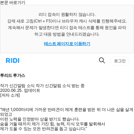
본문 바로가기
인
스
리디 접속이 원활하지 않습니다.
턴
강제 새로 고침(Ctrl + F5)이나 브라우저 캐시 삭제를 진행해주세요.
트
검
계속해서 문제가 발생한다면 리디 접속 테스트를 통해 원인을 파악
색
하고 대응 방법을 안내드리겠습니다.
테스트 페이지로 이동하기
검
리
로그인
색
디
홈
으
투리드 루가스
로
이
작가 신간알림
소식
작가 신간알림
소식 받는 중
동
2020.06.25. 업데이트
[저자 소개]
“매년 1,000마리에 가까운 반려견이 제게 훈련을 받은 뒤 더 나은 삶을 살게
되었고
이런 노력을 인정받아 상을 받기도 했습니다.
숨을 거둘 때까지 제가 가진 힘, 능력, 지식 모두를 발휘해서
제가 도울 수 있는 모든 반려견을 돕고 싶습니다.”