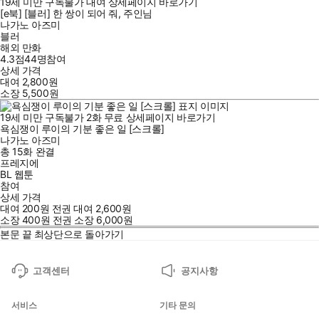
19세 미만 구독불가
대여
상세페이지 바로가기
[e북] [블러] 한 쌍이 되어 줘, 주인님
나가노 아즈미
블러
해외 만화
4.3점
44
명
참여
상세 가격
대여
2,800
원
소장
5,500
원
19세 미만 구독불가
2
화
무료
상세페이지 바로가기
욕심쟁이 루이의 기분 좋은 일 [스크롤]
나가노 아즈미
총 15화
완결
프레지에
BL 웹툰
참여
상세 가격
대여
200
원
전권 대여
2,600
원
소장
400
원
전권 소장
6,000
원
본문 끝
최상단으로 돌아가기
고객센터
공지사항
서비스
기타 문의