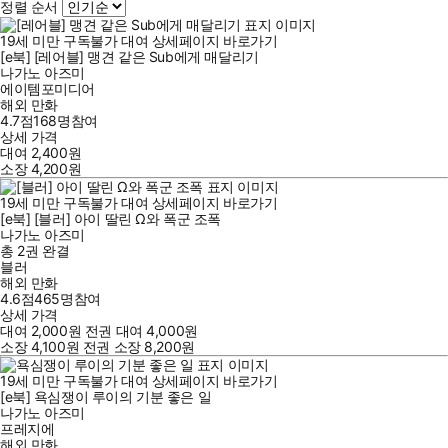
정렬 순서
19세 미만 구독불가
대여
상세페이지 바로가기
[e북] [레어블] 맹견 같은 Sub에게 매달리기
나가노 아즈미
에이템포미디어
해외 만화
4.7점
168
명
참여
상세 가격
대여
2,400
원
소장
4,200
원
19세 미만 구독불가
대여
상세페이지 바로가기
[e북] [블러] 아이 딸린 Ω와 폭군 조폭
나가노 아즈미
총 2권
완결
블러
해외 만화
4.6점
465
명
참여
상세 가격
대여
2,000
원
전권 대여
4,000
원
소장
4,100
원
전권 소장
8,200
원
19세 미만 구독불가
대여
상세페이지 바로가기
[e북] 욕심쟁이 루이의 기분 좋은 일
나가노 아즈미
프레지에
해외 만화