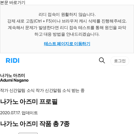
본문 바로가기
인
스
리디 접속이 원활하지 않습니다.
턴
강제 새로 고침(Ctrl + F5)이나 브라우저 캐시 삭제를 진행해주세요.
트
검
계속해서 문제가 발생한다면 리디 접속 테스트를 통해 원인을 파악
색
하고 대응 방법을 안내드리겠습니다.
테스트 페이지로 이동하기
검
리
로그인
색
디
홈
으
나가노 아즈미
로
Adumi Nagano
이
동
작가 신간알림
소식
작가 신간알림
소식 받는 중
나가노 아즈미 프로필
2020.07.17. 업데이트
나가노 아즈미 작품 총 7종