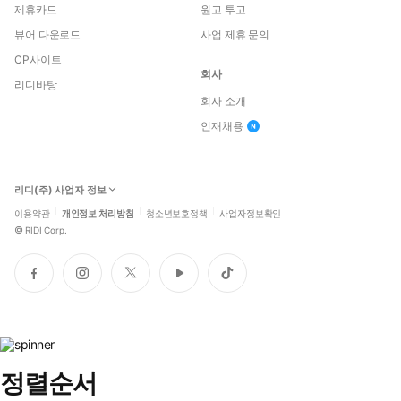
제휴카드
원고 투고
뷰어 다운로드
사업 제휴 문의
CP사이트
회사
리디바탕
회사 소개
인재채용
리디(주) 사업자 정보
이용약관
개인정보 처리방침
청소년보호정책
사업자정보확인
©
RIDI Corp.
페
인
트
유
틱
이
스
위
튜
톡
스
타
터
브
북
그
램
정렬순서