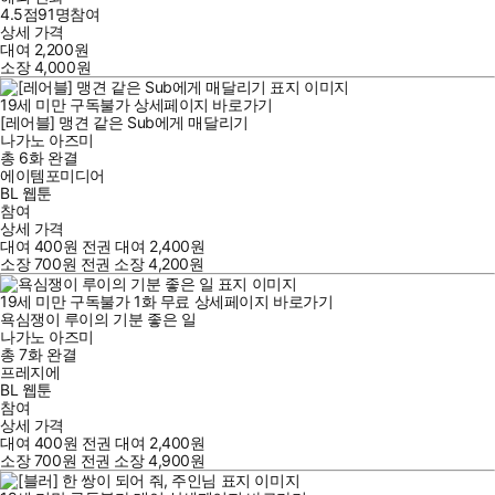
4.5점
91
명
참여
상세 가격
대여
2,200
원
소장
4,000
원
19세 미만 구독불가
상세페이지 바로가기
[레어블] 맹견 같은 Sub에게 매달리기
나가노 아즈미
총 6화
완결
에이템포미디어
BL 웹툰
참여
상세 가격
대여
400
원
전권 대여
2,400
원
소장
700
원
전권 소장
4,200
원
19세 미만 구독불가
1
화
무료
상세페이지 바로가기
욕심쟁이 루이의 기분 좋은 일
나가노 아즈미
총 7화
완결
프레지에
BL 웹툰
참여
상세 가격
대여
400
원
전권 대여
2,400
원
소장
700
원
전권 소장
4,900
원