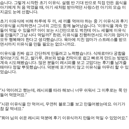
습니다. 그렇게 시작한 초기 이유식. 설렘 반 기대 반으로 직접 만든 음식을
아기에게 처 음 먹였을 때, 아기 새처럼 받아먹던 사랑스런 아기의 모습 이
지금도 눈에 선합니다.
초기 이유식에 비해 하루에 두 끼, 세 끼를 먹여야 하는 중 기 이유식과 후기
이유식을 시작하면서 그녀의 고민도 함께 늘어났습니다. ‘이유식을 계속 만
들어 먹일 수 있을까? 아이 보는 시간만으로도 벅찬데 어느 세월에 이유식
을 만들지? 그냥 사다 먹일까?’ 한편, 이유식을 진행하면서도 아기와 엄마가
모두 행복해야 한다고 생각했습니다. 육아에 지친 엄마가 스트레스를 받으
면서까지 이유식을 만들 필요는 없으니까요.
이유식을 진짜 쉽고 간단하게 만들려고 노력했습니다. 식재료마다 궁합을
찾아보기도 하고, 쌀가루, 큐브와 밥솥 칸막이로 쉽고 빠르게 만드는 방법도
계속 시도해봤습니다. 많은 분들이 레시피를 보고 고맙다는 후기를 남겨줄
때마다 정말 뿌듯했습니다. 덕분에 포기하지 않고 이유식을 마무리 할 수 있
었습니다.
“사 먹이려고 했는데, 레시피를 따라 해보니 너무 쉬워서 그 이후로는 쭉 만
들어 먹였어요.”
“시판 이유식을 안 먹어서, 우연히 블로그를 보고 만들어봤는데요. 아기가
참 잘 먹네요.”
“희야 님의 쉬운 레시피 덕분에 후기 이유식까지 만들어 먹일 수 있었어요.”