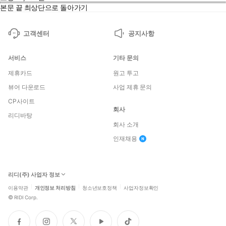
본문 끝
최상단으로 돌아가기
고객센터
공지사항
서비스
기타 문의
제휴카드
원고 투고
뷰어 다운로드
사업 제휴 문의
CP사이트
회사
리디바탕
회사 소개
인재채용
리디(주) 사업자 정보
이용약관
개인정보 처리방침
청소년보호정책
사업자정보확인
©
RIDI Corp.
페
인
트
유
틱