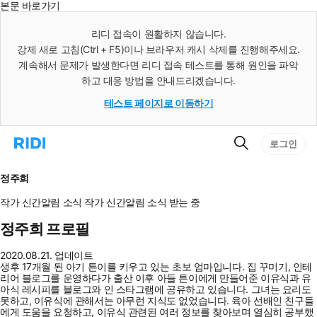
본문 바로가기
인
스
리디 접속이 원활하지 않습니다.
턴
강제 새로 고침(Ctrl + F5)이나 브라우저 캐시 삭제를 진행해주세요.
트
검
계속해서 문제가 발생한다면 리디 접속 테스트를 통해 원인을 파악
색
하고 대응 방법을 안내드리겠습니다.
테스트 페이지로 이동하기
검
리
로그인
색
디
홈
으
정주희
로
이
작가 신간알림
소식
작가 신간알림
소식 받는 중
동
정주희 프로필
2020.08.21. 업데이트
생후 17개월 된 아기 튼이를 키우고 있는 초보 엄마입니다. 집 꾸미기, 인테
리어 블로그를 운영하다가 출산 이후 아들 튼이에게 만들어준 이유식과 유
아식 레시피를 블로그와 인 스타그램에 공유하고 있습니다. 그녀는 요리도
못하고, 이유식에 관해서는 아무런 지식도 없었습니다. 육아 선배인 친구들
에게 도움을 요청하고, 이유식 관련된 여러 정보를 찾아보며 열심히 공부했