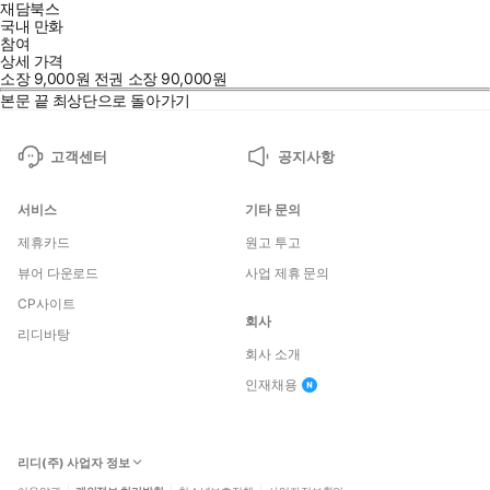
재담북스
국내 만화
참여
상세 가격
소장
9,000
원
전권 소장
90,000
원
본문 끝
최상단으로 돌아가기
고객센터
공지사항
서비스
기타 문의
제휴카드
원고 투고
뷰어 다운로드
사업 제휴 문의
CP사이트
회사
리디바탕
회사 소개
인재채용
리디(주) 사업자 정보