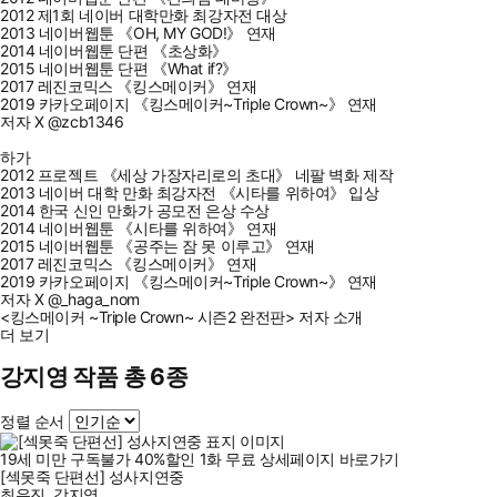
2012 제1회 네이버 대학만화 최강자전 대상
2013 네이버웹툰 《OH, MY GOD!》 연재
2014 네이버웹툰 단편 《초상화》
2015 네이버웹툰 단편 《What if?》
2017 레진코믹스 《킹스메이커》 연재
2019 카카오페이지 《킹스메이커~Triple Crown~》 연재
저자 X @zcb1346
하가
2012 프로젝트 《세상 가장자리로의 초대》 네팔 벽화 제작
2013 네이버 대학 만화 최강자전 《시타를 위하여》 입상
2014 한국 신인 만화가 공모전 은상 수상
2014 네이버웹툰 《시타를 위하여》 연재
2015 네이버웹툰 《공주는 잠 못 이루고》 연재
2017 레진코믹스 《킹스메이커》 연재
2019 카카오페이지 《킹스메이커~Triple Crown~》 연재
저자 X @_haga_nom
<킹스메이커 ~Triple Crown~ 시즌2 완전판> 저자 소개
더 보기
강지영 작품 총 6종
정렬 순서
19세 미만 구독불가
40
%
할인
1
화
무료
상세페이지 바로가기
[섹못죽 단편선] 성사지연중
최유진
,
강지영