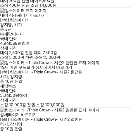
대여
200
원
전권 대여
6,800
원
소장
400
원
전권 소장
14,800
원
대여
상세페이지 바로가기
[e북] 킹스메이커
강지영
,
하가
총 3권
㈜재담미디어
국내 만화
4.9점
568
명
참여
상세 가격
대여
2,500
원
전권 대여
7,500
원
소장
5,000
원
전권 소장
15,000
원
19세 미만 구독불가
상세페이지 바로가기
[e북] 킹스메이커 ~Triple Crown~ 시즌2 완전판
하가
,
강지영
총 10권
완결
재담북스
국내 만화
5.0점
50
명
참여
상세 가격
소장
10,000
원
전권 소장
100,000
원
상세페이지 바로가기
[e북] 킹스메이커 ~Triple Crown~ 시즌2 일반판
하가
,
강지영
총 10권
완결