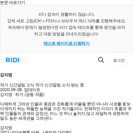
본문 바로가기
인
스
리디 접속이 원활하지 않습니다.
턴
강제 새로 고침(Ctrl + F5)이나 브라우저 캐시 삭제를 진행해주세요.
트
검
계속해서 문제가 발생한다면 리디 접속 테스트를 통해 원인을 파악
색
하고 대응 방법을 안내드리겠습니다.
테스트 페이지로 이동하기
검
리
로그인
색
디
홈
으
강지영
로
이
작가 신간알림
소식
작가 신간알림
소식 받는 중
동
2020.09.08. 업데이트
강지영 ‧ 하가 (공동 작품)
다채하게 그려낸 인물과 풍경은 조화롭게 어울릴 뿐만 아니라 서로를 돋보
이게까지 하는 탁월한 능력을 가진 작가들이다. 전체적인 이야기 흐름과 주
력 인물들의 관계와 감정선, 어느 것 하나 놓치지 않고 세밀하게 표현하여
밀도 높은 세계관을 그려낸다.
강지영
2012 네이버웹툰 단편 《편의점 대마왕》