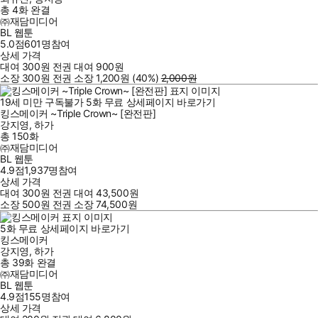
총 4화
완결
㈜재담미디어
BL 웹툰
5.0점
601
명
참여
상세 가격
대여
300
원
전권 대여
900
원
소장
300
원
전권 소장
1,200
원
(40%
)
2,000
원
19세 미만 구독불가
5
화
무료
상세페이지 바로가기
킹스메이커 ~Triple Crown~ [완전판]
강지영
,
하가
총 150화
㈜재담미디어
BL 웹툰
4.9점
1,937
명
참여
상세 가격
대여
300
원
전권 대여
43,500
원
소장
500
원
전권 소장
74,500
원
5
화
무료
상세페이지 바로가기
킹스메이커
강지영
,
하가
총 39화
완결
㈜재담미디어
BL 웹툰
4.9점
155
명
참여
상세 가격