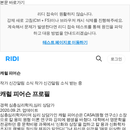
본문 바로가기
인
스
리디 접속이 원활하지 않습니다.
턴
강제 새로 고침(Ctrl + F5)이나 브라우저 캐시 삭제를 진행해주세요.
트
검
계속해서 문제가 발생한다면 리디 접속 테스트를 통해 원인을 파악
색
하고 대응 방법을 안내드리겠습니다.
테스트 페이지로 이동하기
검
리
로그인
색
디
홈
으
캐럴 피어슨
로
이
작가 신간알림
소식
작가 신간알림
소식 받는 중
동
캐럴 피어슨 프로필
경력
심층심리학자,심리 상담가
2020.09.21. 업데이트
심층심리학자이며 심리 상담가인 캐럴 피어슨은 CASA(원형 연구소) 소장
으로 칼 융의 원형 이론 연구와 강의에 평생을 바쳤다. 대학에서 영문학을
전공하던 중 문학비평 과목에서 ‘신화와 상징’을 접하고 칼 융과 신화학자
조지프 캠벨의 정신적 제자가 되었다(그녀 자신은 이것을 ‘매우 이상한 여