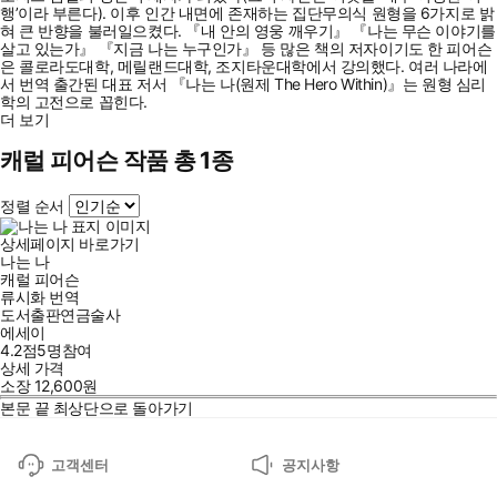
행’이라 부른다). 이후 인간 내면에 존재하는 집단무의식 원형을 6가지로 밝
혀 큰 반향을 불러일으켰다. 『내 안의 영웅 깨우기』 『나는 무슨 이야기를
살고 있는가』 『지금 나는 누구인가』 등 많은 책의 저자이기도 한 피어슨
은 콜로라도대학, 메릴랜드대학, 조지타운대학에서 강의했다. 여러 나라에
서 번역 출간된 대표 저서 『나는 나(원제 The Hero Within)』는 원형 심리
학의 고전으로 꼽힌다.
더 보기
캐럴 피어슨 작품 총 1종
정렬 순서
상세페이지 바로가기
나는 나
캐럴 피어슨
류시화
번역
도서출판연금술사
에세이
4.2점
5
명
참여
상세 가격
소장
12,600
원
본문 끝
최상단으로 돌아가기
고객센터
공지사항