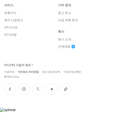
서비스
기타 문의
제휴카드
원고 투고
뷰어 다운로드
사업 제휴 문의
CP사이트
회사
리디바탕
회사 소개
인재채용
리디(주) 사업자 정보
이용약관
개인정보 처리방침
청소년보호정책
사업자정보확인
©
RIDI Corp.
페
인
트
유
틱
이
스
위
튜
톡
스
타
터
브
북
그
램