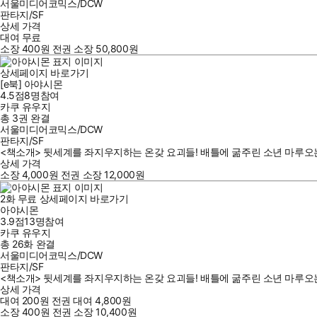
서울미디어코믹스/DCW
판타지/SF
상세 가격
대여
무료
소장
400
원
전권 소장
50,800
원
상세페이지 바로가기
[e북] 아야시몬
4.5점
8
명
참여
카쿠 유우지
총 3권
완결
서울미디어코믹스/DCW
판타지/SF
<책소개> 뒷세계를 좌지우지하는 온갖 요괴들! 배틀에 굶주린 소년 마루오는 극도로부
상세 가격
소장
4,000
원
전권 소장
12,000
원
2
화
무료
상세페이지 바로가기
아야시몬
3.9점
13
명
참여
카쿠 유우지
총 26화
완결
서울미디어코믹스/DCW
판타지/SF
<책소개> 뒷세계를 좌지우지하는 온갖 요괴들! 배틀에 굶주린 소년 마루오는 극도로
상세 가격
대여
200
원
전권 대여
4,800
원
소장
400
원
전권 소장
10,400
원