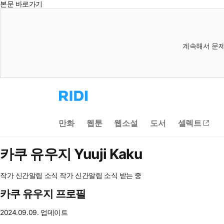
본문 바로가기
계속해서 문제
리
디
홈
으
만화
웹툰
웹소설
도서
셀렉트
로
이
동
카쿠 유우지
Yuuji Kaku
작가 신간알림
소식
작가 신간알림
소식 받는 중
카쿠 유우지 프로필
2024.09.09. 업데이트