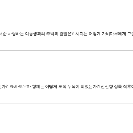
말해준 사랑하는 여동생과의 추억의 결말은?! 시쟈는 어떻게 가비마루에게 그
?! 쵸베·토우마 형제는 어떻게 도적 두목이 되었는가?! 신선향 상륙 직후