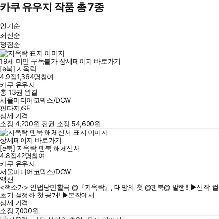
카쿠 유우지 작품 총 7종
인기순
최신순
평점순
19세 미만 구독불가
상세페이지 바로가기
[e북] 지옥락
4.9점
1,364
명
참여
카쿠 유우지
총 13권
완결
서울미디어코믹스/DCW
판타지/SF
상세 가격
소장
4,200
원
전권 소장
54,600
원
상세페이지 바로가기
[e북] 지옥락 팬북 해체신서
4.8점
42
명
참여
카쿠 유우지
서울미디어코믹스/DCW
액션
<책소개> 인법낭만활극 @『지옥락』, 대망의 첫 @팬북@ 발행!! ▶신작 컬
초기 설정화 첫 공개! ▶본작에서 ...
상세 가격
소장
7,000
원