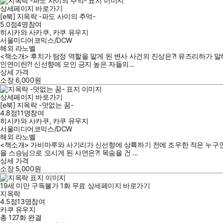
상세페이지 바로가기
[e북] 지옥락 -파도 사이의 추억-
5.0점
4
명
참여
히시카와 사카쿠
,
카쿠 유우지
서울미디어코믹스/DCW
해외 라노벨
<책소개> 후치가 탐정 역할을 맡게 된 변사 사건의 진상은?! 유즈리하가 
인연이란?! 신선향에 모인 긍지 높은 자들의...
상세 가격
소장
6,000
원
상세페이지 바로가기
[e북] 지옥락 -덧없는 꿈-
4.8점
11
명
참여
히시카와 사카쿠
,
카쿠 유우지
서울미디어코믹스/DCW
해외 라노벨
<책소개> 가비마루와 사기리가 신선향에 상륙하기 전에 조우한 적은 누구인가
을 스승님으로 모시게 된 사연은?! 목숨을 건 ...
상세 가격
소장
5,000
원
19세 미만 구독불가
1
화
무료
상세페이지 바로가기
지옥락
4.5점
13
명
참여
카쿠 유우지
총 127화
완결