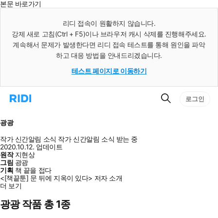
본문 바로가기
인
스
리디 접속이 원활하지 않습니다.
턴
강제 새로 고침(Ctrl + F5)이나 브라우저 캐시 삭제를 진행해주세요.
트
검
계속해서 문제가 발생한다면 리디 접속 테스트를 통해 원인을 파악
색
하고 대응 방법을 안내드리겠습니다.
테스트 페이지로 이동하기
검
리
로그인
색
디
홈
으
광광
로
이
작가 신간알림
소식
작가 신간알림
소식 받는 중
동
2020.10.12. 업데이트
원작
지현상
그림
광광
기획
책 끝을 접다
<[책끝툰] 문 뒤에 지옥이 있다> 저자 소개
더 보기
광광 작품 총 1종