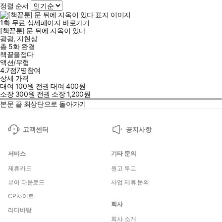
정렬 순서
1
화
무료
상세페이지 바로가기
[책끝툰] 문 뒤에 지옥이 있다
광광
,
지현상
총 5화
완결
책끝을접다
액션/무협
4.7점
7
명
참여
상세 가격
대여
100
원
전권 대여
400
원
소장
300
원
전권 소장
1,200
원
본문 끝
최상단으로 돌아가기
고객센터
공지사항
서비스
기타 문의
제휴카드
원고 투고
뷰어 다운로드
사업 제휴 문의
CP사이트
회사
리디바탕
회사 소개