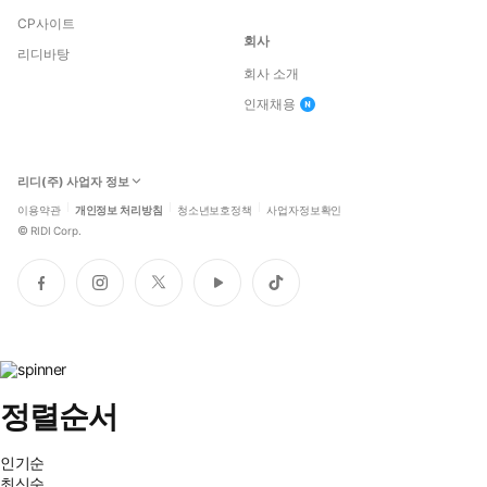
CP사이트
회사
리디바탕
회사 소개
인재채용
리디(주) 사업자 정보
이용약관
개인정보 처리방침
청소년보호정책
사업자정보확인
©
RIDI Corp.
페
인
트
유
틱
이
스
위
튜
톡
스
타
터
브
북
그
램
정렬순서
인기순
최신순