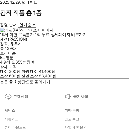
2025.12.29. 업데이트
강작 작품 총 1종
정렬 순서
19세 미만 구독불가
1
화
무료
상세페이지 바로가기
패션(PASSION)
강작
,
유우지
총 139화
호라이즌
BL 웹툰
4.9점
19,655
명
참여
상세 가격
대여
300
원
전권 대여
41,400
원
소장
600
원
전권 소장
83,400
원
본문 끝
최상단으로 돌아가기
고객센터
공지사항
서비스
기타 문의
제휴카드
원고 투고
뷰어 다운로드
사업 제휴 문의