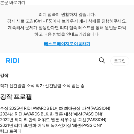
본문 바로가기
인
스
리디 접속이 원활하지 않습니다.
턴
강제 새로 고침(Ctrl + F5)이나 브라우저 캐시 삭제를 진행해주세요.
트
검
계속해서 문제가 발생한다면 리디 접속 테스트를 통해 원인을 파악
색
하고 대응 방법을 안내드리겠습니다.
테스트 페이지로 이동하기
검
리
로그인
색
디
홈
으
강작
로
이
작가 신간알림
소식
작가 신간알림
소식 받는 중
동
강작 프로필
수상
2025년 RIDI AWARDS BL만화 최애공상 '패션(PASSION)'
2024년 RIDI AWARDS BL만화 웹툰 대상 '패션(PASSION)'
2022년 리디 BL만화 어워드 웹툰 최우수상 '패션(PASSION)'
2021년 리디 BL만화 어워드 독자인기상 '패션(PASSION)'
링크
트위터