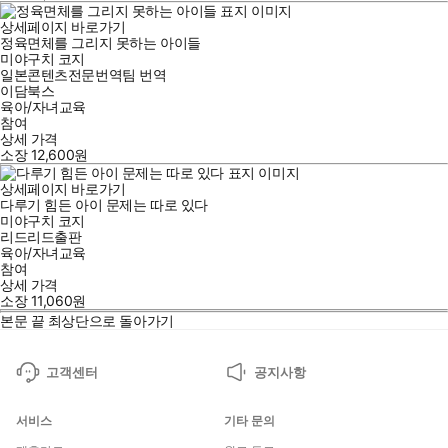
상세페이지 바로가기
정육면체를 그리지 못하는 아이들
미야구치 코지
일본콘텐츠전문번역팀
번역
이담북스
육아/자녀교육
참여
상세 가격
소장
12,600
원
상세페이지 바로가기
다루기 힘든 아이 문제는 따로 있다
미야구치 코지
리드리드출판
육아/자녀교육
참여
상세 가격
소장
11,060
원
본문 끝
최상단으로 돌아가기
고객센터
공지사항
서비스
기타 문의