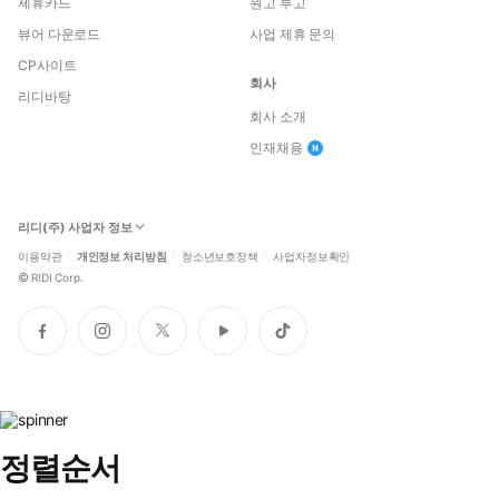
제휴카드
원고 투고
뷰어 다운로드
사업 제휴 문의
CP사이트
회사
리디바탕
회사 소개
인재채용
리디(주) 사업자 정보
이용약관
개인정보 처리방침
청소년보호정책
사업자정보확인
©
RIDI Corp.
페
인
트
유
틱
이
스
위
튜
톡
스
타
터
브
북
그
램
정렬순서