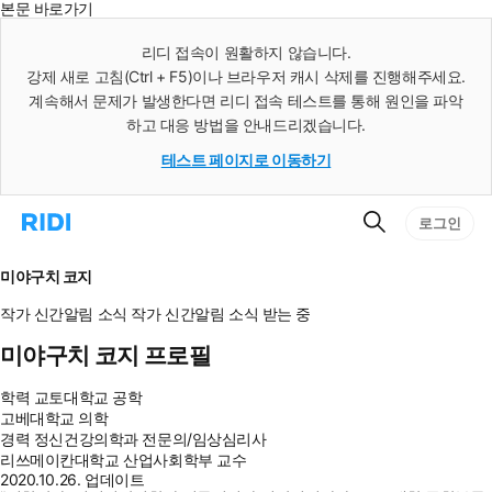
본문 바로가기
인
스
리디 접속이 원활하지 않습니다.
턴
강제 새로 고침(Ctrl + F5)이나 브라우저 캐시 삭제를 진행해주세요.
트
검
계속해서 문제가 발생한다면 리디 접속 테스트를 통해 원인을 파악
색
하고 대응 방법을 안내드리겠습니다.
테스트 페이지로 이동하기
검
리
로그인
색
디
홈
으
미야구치 코지
로
이
작가 신간알림
소식
작가 신간알림
소식 받는 중
동
미야구치 코지 프로필
학력
교토대학교 공학
고베대학교 의학
경력
정신건강의학과 전문의/임상심리사
리쓰메이칸대학교 산업사회학부 교수
2020.10.26. 업데이트