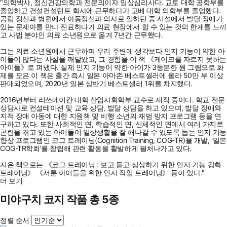
"의학박사, 정신건강의학과 전문의이자 임상심리사다. 교토 대학 공학부를
졸업하고 건설컨설턴트 회사에 근무하다가 고베 대학 의학부를 졸업했다.
공립 정신과 병원에서 아동정신과 의사로 일하던 중 시설에서 발달 장애가
있는 문제아를 만나 진료하다가 의료 현장에서 할 수 있는 것의 한계를 느끼
고 사법 분야인 의료 소년원으로 옮겨 7년간 근무했다.
그는 의료 소년원에서 근무하며 우리 주변에 생각보다 인지 기능이 약한 아
이들이 많다는 사실을 깨달았고, 그 경험을 이 책 《케이크를 자르지 못하는
아이들》로 펴냈다. 실제 인지 기능이 약한 아이가 3등분한 원 그림으로 화
제를 모은 이 책은 출간 즉시 일본 아마존 베스트셀러에 올라 50만 부 이상
판매되었으며, 2020년 일본 상반기 베스트셀러 1위를 차지했다.
2016년부터 리쓰메이칸 대학 산업사회학부 교수로 재직 중이다. 학교 전문
상담사로 컨설테이션 및 교육 상담, 발달 상담을 하고 있으며, 발달 장애와
지적 장애 아동에 대한 지원책 및 비행 소년의 재범 방지 프로그램 등을 연
구하고 있다. 또한 사회적인 면, 학습적인 면, 신체적인 면에서 여러 가지로
곤란을 겪고 있는 아이들이 일상생활을 잘 해나갈 수 있도록 돕는 인지 기능
향상 프로그램인 코그 트레이닝(Cognition Training, COG-TR)을 개발, ‘일본
COG-TR학회’를 창립해 관련 활동을 활발하게 펼처나가고 있다.
지은 책으로는 《코그 트레이닝 : 보고 듣고 상상하기 위한 인지 기능 강화
트레이닝》 《서툰 아이들을 위한 인지 작업 트레이닝》 등이 있다."
더 보기
미야구치 코지 작품 총 5종
정렬 순서