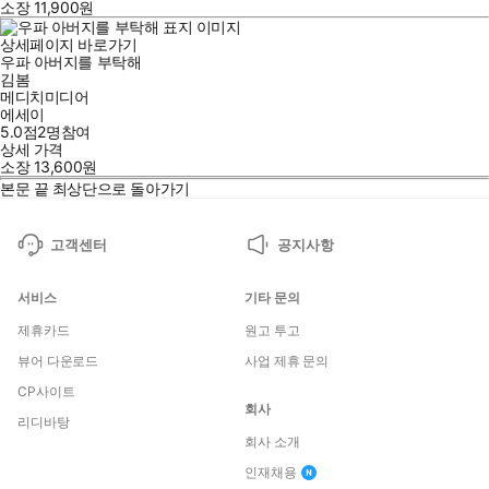
소장
11,900
원
상세페이지 바로가기
우파 아버지를 부탁해
김봄
메디치미디어
에세이
5.0점
2
명
참여
상세 가격
소장
13,600
원
본문 끝
최상단으로 돌아가기
고객센터
공지사항
서비스
기타 문의
제휴카드
원고 투고
뷰어 다운로드
사업 제휴 문의
CP사이트
회사
리디바탕
회사 소개
인재채용