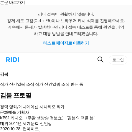
본문 바로가기
인
스
리디 접속이 원활하지 않습니다.
턴
강제 새로 고침(Ctrl + F5)이나 브라우저 캐시 삭제를 진행해주세요.
트
검
계속해서 문제가 발생한다면 리디 접속 테스트를 통해 원인을 파악
색
하고 대응 방법을 안내드리겠습니다.
테스트 페이지로 이동하기
검
리
로그인
색
디
홈
으
김봄
로
이
작가 신간알림
소식
작가 신간알림
소식 받는 중
동
김봄 프로필
경력
영화/애니메이션 시나리오 작가
문화예술 기획자
KBS1 라디오 〈주말 생방송 정보쇼〉 ‘김봄의 책을 봄’
데뷔
2011년 세계문학 신인상
2020.10.28. 업데이트