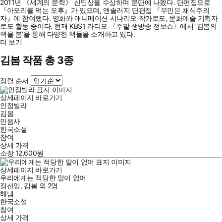
2011년 《세계의 문학》 신인상을 수상하며 문단에 나왔다. 단편집으로
『아오리를 먹는 오후』가 있으며, 앤솔러지 단편집 『무민은 채식주의
자』에 참여했다. 영화와 애니메이션 시나리오 작가로도, 문화예술 기획자
로도 활동 중이다. 현재 KBS1 라디오 〈주말 생방송 정보쇼〉에서 ‘김봄의
책을 봄’을 통해 다양한 책들을 소개하고 있다.
더 보기
김봄 작품 총 3종
정렬 순서
상세페이지 바로가기
인정빌라
김봄
민음사
한국소설
참여
상세 가격
소장
12,600
원
상세페이지 바로가기
우리에게는 적당한 말이 없어
정선임
,
김봄
외
2명
해냄
한국소설
참여
상세 가격