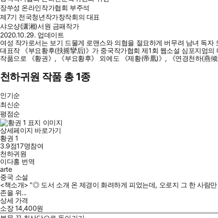
장쑤성 온라인작가협회 부주석
제7기 전국청년작가창작회의 대표
샤오샹(潇湘)서원 금패작가
2020.10.29. 업데이트
여성 작가로서는 보기 드물게 로맨스와 의협을 절묘하게 버무려 남녀 독자 
대표작 《부요황후(扶摇攣后)》가 중국작가협회 제1회 웹소설 심포지엄의 대상
작품으로 《황권》, 《부요황후》 외에도 《제황(帝凰)》, 《연경천하(燕倾
천하귀원 작품 총 1종
인기순
최신순
평점순
상세페이지 바로가기
황권 1
3.9점
17
명
참여
천하귀원
이다홍
번역
arte
중국 소설
<책소개> "◎ 도서 소개 온 제경이 화려하게 피었는데, 오로지 그 한 사람
존을 위...
상세 가격
소장
14,400
원
본문 끝
최상단으로 돌아가기