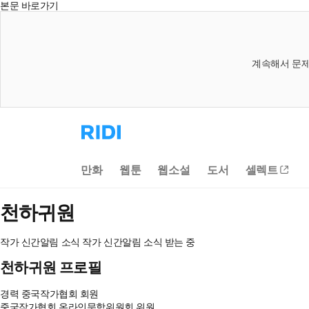
본문 바로가기
계속해서 문제
리
디
홈
으
만화
웹툰
웹소설
도서
셀렉트
로
이
동
천하귀원
작가 신간알림
소식
작가 신간알림
소식 받는 중
천하귀원 프로필
경력
중국작가협회 회원
중국작가협회 온라인문학위원회 위원