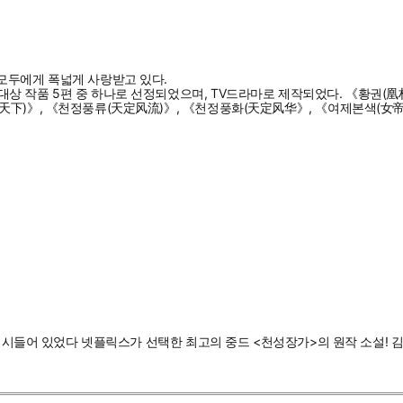
모두에게 폭넓게 사랑받고 있다.
 작품 5편 중 하나로 선정되었으며, TV드라마로 제작되었다. 《황권(凰权
天下)》, 《천정풍류(天定风流)》, 《천정풍화(天定风华》, 《여제본색(女帝
만 시들어 있었다 넷플릭스가 선택한 최고의 중드 <천성장가>의 원작 소설! 