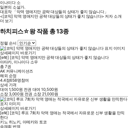
이나이다 소
일본의 소설가.
대표작 「악역 영애지만 공략 대상들의 상태가 좋지 않습니다」
<[코믹] 악역 영애지만 공략 대상들의 상태가 좋지 않습니다> 저자 소개
더 보기
하치피스☆왕 작품 총 13종
정렬 순서
상세페이지 바로가기
[e북] [코믹] 악역 영애지만 공략 대상들의 상태가 좋지 않습니다
아타카
,
이나이다 소우
총 7권
AK 커뮤니케이션즈
해외 순정
4.4점
658
명
참여
상세 가격
대여
1,500
원
전권 대여
10,500
원
소장
3,000
원
전권 소장
21,000
원
상세페이지 바로가기
[e북] [코믹] 루프 7회차 악역 영애는 적국에서 자유로운 신부 생활을 만끽
한다
키노 히노키
,
아메카와 토코
송재희
번역