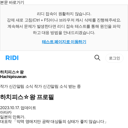
본문 바로가기
인
스
리디 접속이 원활하지 않습니다.
턴
강제 새로 고침(Ctrl + F5)이나 브라우저 캐시 삭제를 진행해주세요.
트
검
계속해서 문제가 발생한다면 리디 접속 테스트를 통해 원인을 파악
색
하고 대응 방법을 안내드리겠습니다.
테스트 페이지로 이동하기
검
리
로그인
색
디
홈
으
하치피스☆왕
로
Hachipisuwan
이
동
작가 신간알림
소식
작가 신간알림
소식 받는 중
하치피스☆왕 프로필
2023.10.17. 업데이트
아타카
일본의 만화가.
대표작 「악역 영애지만 공략 대상들의 상태가 좋지 않습니다」