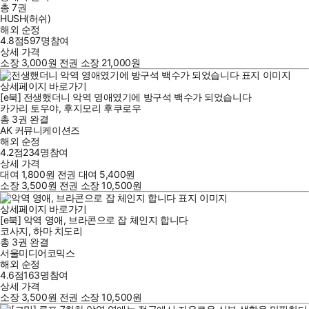
총 7권
HUSH(허쉬)
해외 순정
4.8점
597
명
참여
상세 가격
소장
3,000
원
전권 소장
21,000
원
상세페이지 바로가기
[e북] 전생했더니 악역 영애였기에 방구석 백수가 되었습니다
카가리 토우야
,
후지모리 후쿠로우
총 3권
완결
AK 커뮤니케이션즈
해외 순정
4.2점
234
명
참여
상세 가격
대여
1,800
원
전권 대여
5,400
원
소장
3,500
원
전권 소장
10,500
원
상세페이지 바로가기
[e북] 악역 영애, 브라콘으로 잡 체인지 합니다
코사지
,
하마 치도리
총 3권
완결
서울미디어코믹스
해외 순정
4.6점
163
명
참여
상세 가격
소장
3,500
원
전권 소장
10,500
원