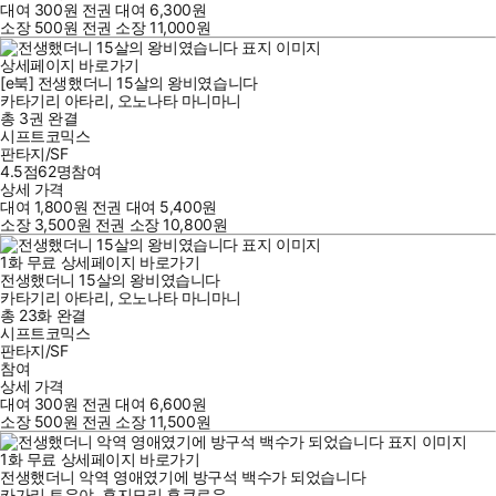
대여
300
원
전권 대여
6,300
원
소장
500
원
전권 소장
11,000
원
상세페이지 바로가기
[e북] 전생했더니 15살의 왕비였습니다
카타기리 아타리
,
오노나타 마니마니
총 3권
완결
시프트코믹스
판타지/SF
4.5점
62
명
참여
상세 가격
대여
1,800
원
전권 대여
5,400
원
소장
3,500
원
전권 소장
10,800
원
1
화
무료
상세페이지 바로가기
전생했더니 15살의 왕비였습니다
카타기리 아타리
,
오노나타 마니마니
총 23화
완결
시프트코믹스
판타지/SF
참여
상세 가격
대여
300
원
전권 대여
6,600
원
소장
500
원
전권 소장
11,500
원
1
화
무료
상세페이지 바로가기
전생했더니 악역 영애였기에 방구석 백수가 되었습니다
카가리 토우야
,
후지모리 후쿠로우