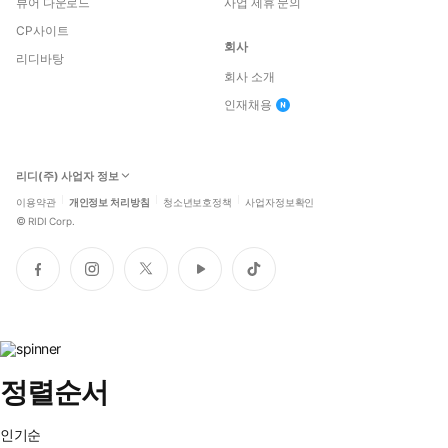
뷰어 다운로드
사업 제휴 문의
CP사이트
회사
리디바탕
회사 소개
인재채용
리디(주) 사업자 정보
이용약관
개인정보 처리방침
청소년보호정책
사업자정보확인
©
RIDI Corp.
페
인
트
유
틱
이
스
위
튜
톡
스
타
터
브
북
그
램
정렬순서
인기순