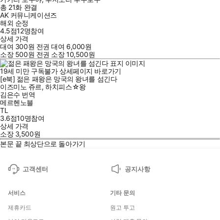
총 21화
완결
AK 커뮤니케이션즈
해외 순정
4.5점
12
명
참여
상세 가격
대여
300
원
전권 대여
6,000
원
소장
500
원
전권 소장
10,500
원
19세 미만 구독불가
상세페이지 바로가기
[e북] 젊은 패왕은 망국의 왕녀를 섬긴다
이즈미노 쥬르
,
하치피스☆왕
김은수
번역
메르헨노블
TL
3.6점
10
명
참여
상세 가격
소장
3,500
원
본문 끝
최상단으로 돌아가기
고객센터
공지사항
서비스
기타 문의
제휴카드
원고 투고