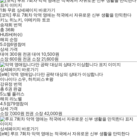
1
화
무료
상세페이지 바로가기
[코믹] 루프 7회차 악역 영애는 적국에서 자유로운 신부 생활을 만끽한다
키노 히노키
,
아메카와 토코
송재희
번역
총 36화
HUSH(허쉬)
해외 순정
5.0점
6
명
참여
상세 가격
대여
300
원
전권 대여
10,500
원
소장
600
원
전권 소장
21,600
원
상세페이지 바로가기
[e북] 악역 영애입니다만 공략 대상의 상태가 이상합니다
이나이다 소우
,
하치피스☆왕
강유정
번역
총 6권
완결
S노벨 플러스
해외 라노벨
4.5점
79
명
참여
상세 가격
소장
7,000
원
전권 소장
42,000
원
상세페이지 바로가기
[e북] 루프 7회차 악역 영애는 적국에서 자유로운 신부 생활을 만끽한다