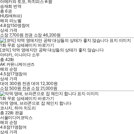
아메카와 토코
,
하치피스☆왕
송재희
번역
총 6권
HUSH(허쉬)
해외 라노벨
4.8점
150
명
참여
상세 가격
소장
7,700
원
전권 소장
46,200
원
1
화
무료
상세페이지 바로가기
[코믹] 악역 영애지만 공략 대상들의 상태가 좋지 않습니다
아타카
,
이나이다 소우
총 42화
AK 커뮤니케이션즈
해외 순정
4.5점
17
명
참여
상세 가격
대여
300
원
전권 대여
12,300
원
소장
500
원
전권 소장
21,000
원
1
화
무료
상세페이지 바로가기
악역 영애, 브라콘으로 잡 체인지 합니다
코사지
,
하마 치도리
총 22화
완결
서울미디어코믹스
해외 순정
4.6점
11
명
참여
상세 가격