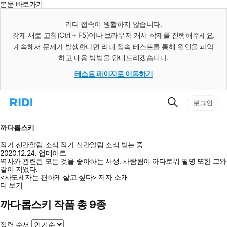
본문 바로가기
인
스
리디 접속이 원활하지 않습니다.
턴
강제 새로 고침(Ctrl + F5)이나 브라우저 캐시 삭제를 진행해주세요.
트
검
계속해서 문제가 발생한다면 리디 접속 테스트를 통해 원인을 파악
색
하고 대응 방법을 안내드리겠습니다.
테스트 페이지로 이동하기
검
리
로그인
색
디
홈
으
까다롭스키
로
이
작가 신간알림
소식
작가 신간알림
소식 받는 중
동
2020.12.24. 업데이트
역사와 관련된 모든 것을 좋아하는 서생. 사람됨이 까다로워 필명 또한 그와
같이 지었다.
<사도세자는 편하게 살고 싶다> 저자 소개
더 보기
까다롭스키 작품 총 9종
정렬 순서