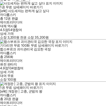
1
권
무료
상세페이지 바로가기
[e북] 사도세자는 편하게 살고 싶다
까다롭스키
총 12권
완결
제이트리미디어
대체 역사물
4.5점
54
명
참여
상세 가격
소장
3,200
원
전권 소장
35,200
원
기다리면 무료
100
화
무료
상세페이지 바로가기
합스부르크 괴이관리국 김요한 국장
까다롭스키
총 256화
제이트리미디어
퓨전 판타지
4.9점
104
명
참여
상세 가격
대여
무료
소장
100
원
1
권
무료
상세페이지 바로가기
[e북] 개정판 | 고종, 군밤의 왕
까다롭스키
총 20권
완결
제이트리미디어