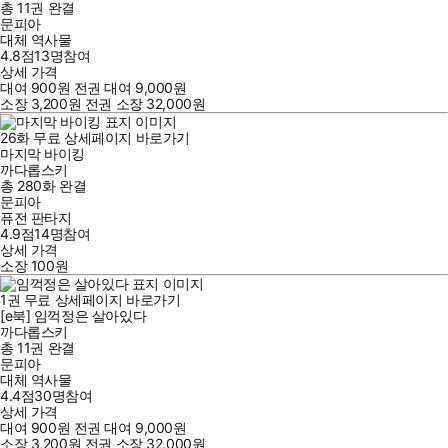
총 11권
완결
문피아
대체 역사물
4.8점
13
명
참여
상세 가격
대여
900
원
전권 대여
9,000
원
소장
3,200
원
전권 소장
32,000
원
26
화
무료
상세페이지 바로가기
마지막 바이킹
까다롭스키
총 280화
완결
문피아
퓨전 판타지
4.9점
14
명
참여
상세 가격
소장
100
원
1
권
무료
상세페이지 바로가기
[e북] 임꺽정은 살아있다
까다롭스키
총 11권
완결
문피아
대체 역사물
4.4점
30
명
참여
상세 가격
대여
900
원
전권 대여
9,000
원
소장
3,200
원
전권 소장
32,000
원