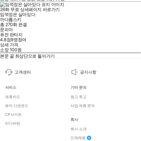
26
화
무료
상세페이지 바로가기
임꺽정은 살아있다
까다롭스키
총 270화
완결
문피아
퓨전 판타지
4.8점
9
명
참여
상세 가격
소장
100
원
본문 끝
최상단으로 돌아가기
고객센터
공지사항
서비스
기타 문의
제휴카드
원고 투고
뷰어 다운로드
사업 제휴 문의
CP사이트
회사
리디바탕
회사 소개
인재채용