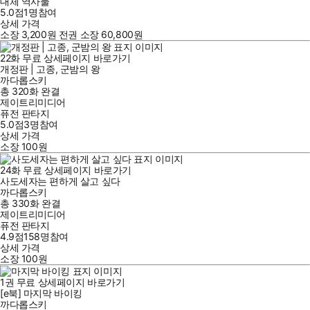
대체 역사물
5.0점
1
명
참여
상세 가격
소장
3,200
원
전권 소장
60,800
원
22
화
무료
상세페이지 바로가기
개정판 | 고종, 군밤의 왕
까다롭스키
총 320화
완결
제이트리미디어
퓨전 판타지
5.0점
3
명
참여
상세 가격
소장
100
원
24
화
무료
상세페이지 바로가기
사도세자는 편하게 살고 싶다
까다롭스키
총 330화
완결
제이트리미디어
퓨전 판타지
4.9점
158
명
참여
상세 가격
소장
100
원
1
권
무료
상세페이지 바로가기
[e북] 마지막 바이킹
까다롭스키