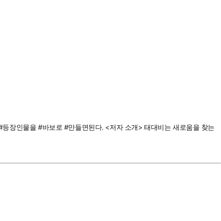
면 #등장인물을 #바보로 #만들면된다. <저자 소개> 태대비는 새로움을 찾는