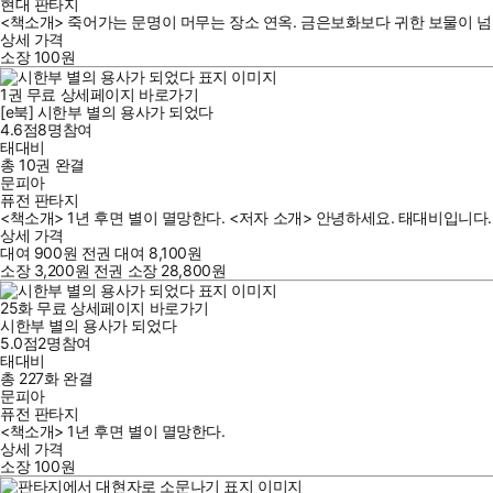
현대 판타지
<책소개> 죽어가는 문명이 머무는 장소 연옥. 금은보화보다 귀한 보물이 넘
상세 가격
소장
100
원
1
권
무료
상세페이지 바로가기
[e북] 시한부 별의 용사가 되었다
4.6점
8
명
참여
태대비
총 10권
완결
문피아
퓨전 판타지
<책소개> 1년 후면 별이 멸망한다. <저자 소개> 안녕하세요. 태대비입니다. 잘
상세 가격
대여
900
원
전권 대여
8,100
원
소장
3,200
원
전권 소장
28,800
원
25
화
무료
상세페이지 바로가기
시한부 별의 용사가 되었다
5.0점
2
명
참여
태대비
총 227화
완결
문피아
퓨전 판타지
<책소개> 1년 후면 별이 멸망한다.
상세 가격
소장
100
원