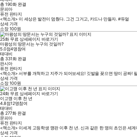
총 190화
완결
문피아
퓨전 판타지
<책소개> 이 세상은 발전이 멈췄다. 그건 그거고, 카드나 만들자. #듀얼
상세 가격
소장
100
원
25
화
무료
상세페이지 바로가기
마왕성의 땅문서는 누구의 것일까?
5.0점
4
명
참여
태대비
총 331화
완결
판시아
퓨전 판타지
<책소개> 서부를 개척하고 지주가 되어보세요! 깃발을 꽂으면 땅이 공짜! 필요
상세 가격
소장
100
원
24
화
무료
상세페이지 바로가기
이고깽 이후 천 년
4.8점
12
명
참여
태대비
총 277화
완결
문피아
퓨전 판타지
<책소개> 이세계 고등학생 깽판 이후 천 년. 신과 같은 한 명의 초인은 세
상세 가격