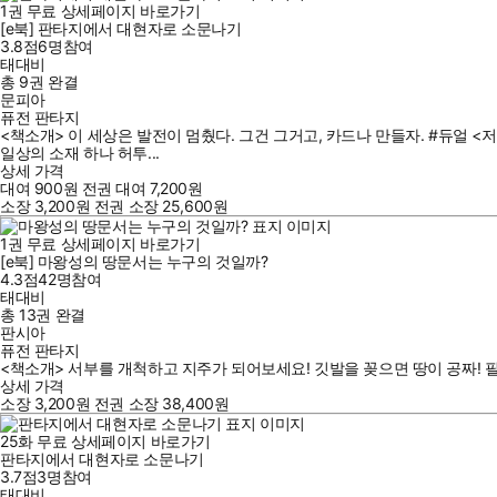
1
권
무료
상세페이지 바로가기
[e북] 판타지에서 대현자로 소문나기
3.8점
6
명
참여
태대비
총 9권
완결
문피아
퓨전 판타지
<책소개> 이 세상은 발전이 멈췄다. 그건 그거고, 카드나 만들자. #듀얼 
일상의 소재 하나 허투...
상세 가격
대여
900
원
전권 대여
7,200
원
소장
3,200
원
전권 소장
25,600
원
1
권
무료
상세페이지 바로가기
[e북] 마왕성의 땅문서는 누구의 것일까?
4.3점
42
명
참여
태대비
총 13권
완결
판시아
퓨전 판타지
<책소개> 서부를 개척하고 지주가 되어보세요! 깃발을 꽂으면 땅이 공짜! 필요한 건 
상세 가격
소장
3,200
원
전권 소장
38,400
원
25
화
무료
상세페이지 바로가기
판타지에서 대현자로 소문나기
3.7점
3
명
참여
태대비