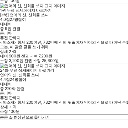
소장
100
원
1
권
무료
상세페이지 바로가기
[e북] 언어의 신, 신화를 쓰다
4.0점
27
명
참여
태대비
총 9권
완결
문피아
퓨전 판타지
<책소개> 창세 200여년, 732번째 신의 핏줄이자 언어의 신으로 태어난 
그는, 이 같은 글을 쓰기 위해...
상세 가격
대여
900
원
전권 대여
7,200
원
소장
3,200
원
전권 소장
25,600
원
24
화
무료
상세페이지 바로가기
언어의 신, 신화를 쓰다
4.4점
24
명
참여
태대비
총 220화
완결
문피아
퓨전 판타지
<책소개> 창세 200여년, 732번째 신의 핏줄이자 언어의 신으로 태어난 
상세 가격
소장
100
원
본문 끝
최상단으로 돌아가기