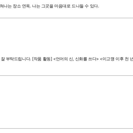
쳐나는 장소 연옥. 나는 그곳을 마음대로 드나들 수 있다.
 부탁드립니다. [작품 활동] <언어의 신, 신화를 쓰다> <이고깽 이후 천 년>