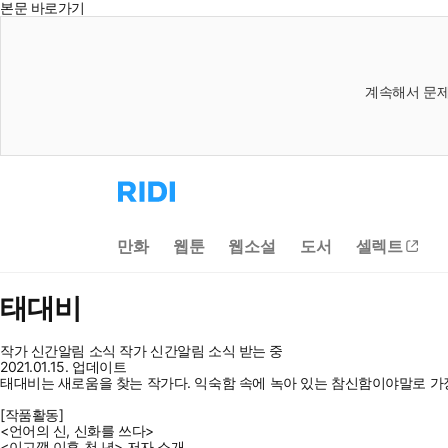
본문 바로가기
계속해서 문제
리
디
홈
으
만화
웹툰
웹소설
도서
셀렉트
로
이
동
태대비
작가 신간알림
소식
작가 신간알림
소식 받는 중
2021.01.15. 업데이트
태대비는 새로움을 찾는 작가다. 익숙함 속에 녹아 있는 참신함이야말로 가장
[작품활동]
<언어의 신, 신화를 쓰다>
<이고깽 이후 천 년> 저자 소개