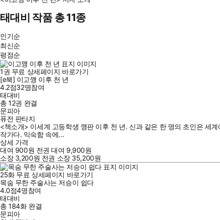
태대비 작품 총 11종
인기순
최신순
평점순
1
권
무료
상세페이지 바로가기
[e북] 이고깽 이후 천 년
4.2점
32
명
참여
태대비
총 12권
완결
문피아
퓨전 판타지
<책소개> 이세계 고등학생 깽판 이후 천 년. 신과 같은 한 명의 초인은 세
작가다. 익숙함 속에...
상세 가격
대여
900
원
전권 대여
9,900
원
소장
3,200
원
전권 소장
35,200
원
25
화
무료
상세페이지 바로가기
목숨 무한 주술사는 저승이 쉽다
4.0점
4
명
참여
태대비
총 184화
완결
문피아