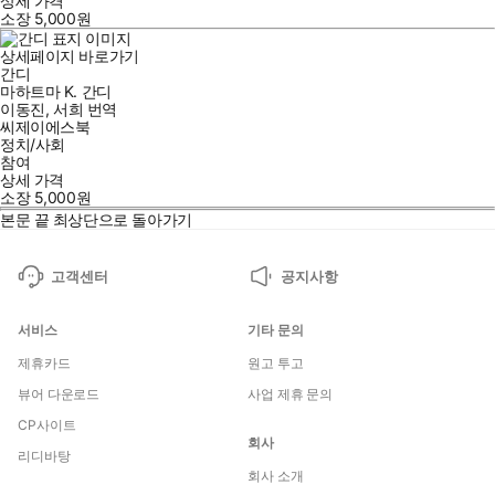
상세 가격
소장
5,000
원
상세페이지 바로가기
간디
마하트마 K. 간디
이동진
,
서희
번역
씨제이에스북
정치/사회
참여
상세 가격
소장
5,000
원
본문 끝
최상단으로 돌아가기
고객센터
공지사항
서비스
기타 문의
제휴카드
원고 투고
뷰어 다운로드
사업 제휴 문의
CP사이트
회사
리디바탕
회사 소개