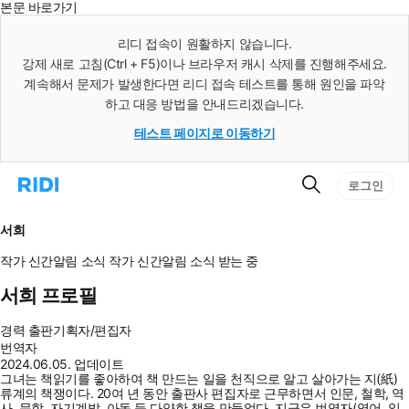
본문 바로가기
인
스
리디 접속이 원활하지 않습니다.
턴
강제 새로 고침(Ctrl + F5)이나 브라우저 캐시 삭제를 진행해주세요.
트
검
계속해서 문제가 발생한다면 리디 접속 테스트를 통해 원인을 파악
색
하고 대응 방법을 안내드리겠습니다.
테스트 페이지로 이동하기
검
리
로그인
색
디
홈
으
서희
로
이
작가 신간알림
소식
작가 신간알림
소식 받는 중
동
서희 프로필
경력
출판기획자/편집자
번역자
2024.06.05. 업데이트
그녀는 책읽기를 좋아하여 책 만드는 일을 천직으로 알고 살아가는 지(紙)
류계의 책쟁이다. 20여 년 동안 출판사 편집자로 근무하면서 인문, 철학, 역
사, 문학, 자기계발, 아동 등 다양한 책을 만들었다. 지금은 번역자(영어, 일