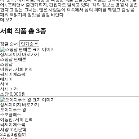
어), 프리랜서 출판기획자, 편집자로 일하고 있다. ‘책의 정보는 영원히 공존
한다’고 믿는 그녀는, 많은 사람들이 책속에서 삶의 의미를 깨닫고 감성을
깨워 책읽기의 참맛을 알길 바란다.
더 보기
서희 작품 총 3종
정렬 순서
상세페이지 바로가기
스탕달 연애론
스탕달
이동진
,
서희
번역
씨제이에스북
에세이
참여
상세 가격
소장
6,000
원
상세페이지 바로가기
오이디푸스 왕
소포클레스
이동진
,
서희
번역
씨제이에스북
서양 고전문학
3.0점
3
명
참여