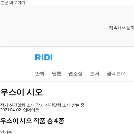
본문 바로가기
계속해서 문제
리
디
홈
으
만화
웹툰
웹소설
도서
셀렉트
로
이
동
우스이 시오
작가 신간알림
소식
작가 신간알림
소식 받는 중
2021.04.02. 업데이트
우스이 시오 작품 총 4종
인기순