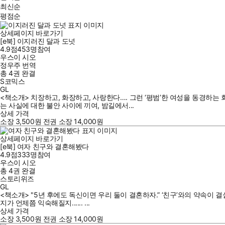
최신순
평점순
상세페이지 바로가기
[e북] 이지러진 달과 도넛
4.9점
453
명
참여
우스이 시오
정우주
번역
총 4권
완결
S코믹스
GL
<책소개> 치장하고, 화장하고, 사랑한다…. 그런 ‘평범’한 여성을 동경하는
는 사실에 대한 불안 사이에 끼여, 밤길에서...
상세 가격
소장
3,500
원
전권 소장
14,000
원
상세페이지 바로가기
[e북] 여자 친구와 결혼해봤다
4.9점
333
명
참여
우스이 시오
총 4권
완결
스토리위즈
GL
<책소개> "5년 후에도 독신이면 우리 둘이 결혼하자.” ‘친구’와의 약속이 
지가 언제쯤 익숙해질지...... ...
상세 가격
소장
3,500
원
전권 소장
14,000
원