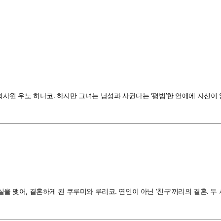
 회사원 우노 히나코. 하지만 그녀는 남성과 사귄다는 ‘평범’한 연애에 자신이
결실을 맺어, 결혼하게 된 쿠루미와 루리코. 연인이 아닌 ‘친구’끼리의 결혼.