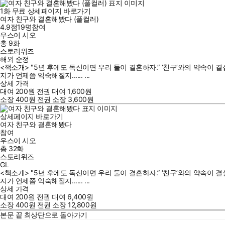
1
화
무료
상세페이지 바로가기
여자 친구와 결혼해봤다 (풀컬러)
4.9점
19
명
참여
우스이 시오
총 9화
스토리위즈
해외 순정
<책소개> "5년 후에도 독신이면 우리 둘이 결혼하자.” ‘친구’와의 약속이 
지가 언제쯤 익숙해질지...... ...
상세 가격
대여
200
원
전권 대여
1,600
원
소장
400
원
전권 소장
3,600
원
상세페이지 바로가기
여자 친구와 결혼해봤다
참여
우스이 시오
총 32화
스토리위즈
GL
<책소개> "5년 후에도 독신이면 우리 둘이 결혼하자.” ‘친구’와의 약속이 
지가 언제쯤 익숙해질지...... ...
상세 가격
대여
200
원
전권 대여
6,400
원
소장
400
원
전권 소장
12,800
원
본문 끝
최상단으로 돌아가기