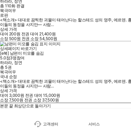
하라라
,
정연
총 110화
완결
북극여우
로판
<책소개> 대대로 끔찍한 괴물이 태어난다는 할스테드 성의 영주, 에르덴. 
이들의 동정을 사지만― 사람...
상세 가격
대여
200
원
전권 대여
21,400
원
소장
500
원
전권 소장
54,500
원
상세페이지 바로가기
[e북] 남편이 미모를 숨김
5.0점
3
명
참여
하라라
,
정연
총 5권
북극여우
국내 순정
<책소개> 대대로 끔찍한 괴물이 태어난다는 할스테드 성의 영주, 에르덴. 
이들의 동정을 사지만― 사람...
상세 가격
대여
3,000
원
전권 대여
15,000
원
소장
7,500
원
전권 소장
37,500
원
본문 끝
최상단으로 돌아가기
고객센터
서비스