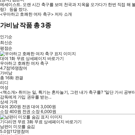
에세이스트. 오랜 시간 축구를 보며 천국과 지옥을 오가다가 한번 직접 해 
랑》 등을 썼다.
<우아하고 호쾌한 여자 축구> 저자 소개
가비남 작품 총 3종
인기순
최신순
평점순
대여
1
화
무료
상세페이지 바로가기
우아하고 호쾌한 여자 축구
4.7점
16
명
참여
가비남
총 16화
완결
리디
여성
<책소개> 취미는 일, 특기는 혼자놀기, 그런 내가 축구를? “일단 가서 공
감독에게 가입 권유를 받는...
상세 가격
대여
200
원
전권 대여
3,000
원
소장
400
원
전권 소장
6,000
원
기다리면 무료
3
화
무료
상세페이지 바로가기
남편이 미모를 숨김
5.0점
112
명
참여