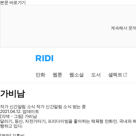
본문 바로가기
계속해서 문제
리
디
홈
으
만화
웹툰
웹소설
도서
셀렉트
로
이
동
가비남
작가 신간알림
소식
작가 신간알림
소식 받는 중
2021.04.12. 업데이트
[각색・그림] 가비남
달리기, 등산, 자전거타기, 프리다이빙을 좋아하는 체육형 만화인. 국내와 해
행하고 있다.
[원작] 김혼비