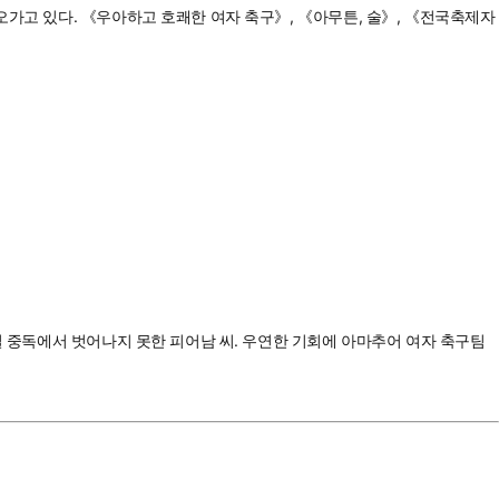
오가고 있다. 《우아하고 호쾌한 여자 축구》, 《아무튼, 술》, 《전국축제자
일 중독에서 벗어나지 못한 피어남 씨. 우연한 기회에 아마추어 여자 축구팀