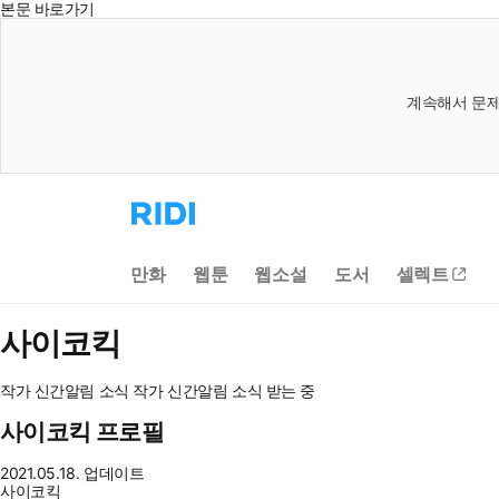
본문 바로가기
계속해서 문제
리
디
홈
으
만화
웹툰
웹소설
도서
셀렉트
로
이
동
사이코킥
작가 신간알림
소식
작가 신간알림
소식 받는 중
사이코킥 프로필
2021.05.18. 업데이트
사이코킥