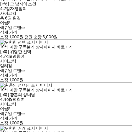
[e북] 그 남자의 조건
4.2점
23
명
참여
사이코킥
총 6권
완결
어썸S
섹슈얼 로맨스
상세 가격
소장
1,000
원
전권 소장
6,000
원
19세 미만 구독불가
상세페이지 바로가기
[e북] 위험한 선택
4.7점
9
명
참여
사이코킥
일리걸
섹슈얼 로맨스
상세 가격
소장
1,000
원
19세 미만 구독불가
상세페이지 바로가기
[e북] 황혼의 성녀님
4.4점
9
명
참여
사이코킥
어썸S
섹슈얼 로맨스
상세 가격
소장
1,000
원