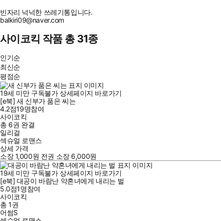
빈자리 넉넉한 쓰레기통입니다.
balkiri09@naver.com
사이코킥 작품 총 31종
인기순
최신순
평점순
19세 미만 구독불가
상세페이지 바로가기
[e북] 새 신부가 품은 씨는
4.2점
19
명
참여
사이코킥
총 6권
완결
일리걸
섹슈얼 로맨스
상세 가격
소장
1,000
원
전권 소장
6,000
원
19세 미만 구독불가
상세페이지 바로가기
[e북] 대공이 바람난 약혼녀에게 내리는 벌
5.0점
1
명
참여
사이코킥
총 1권
어썸S
섹슈얼 로맨스