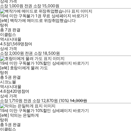
상세 가격
소장
1,000
원
전권 소장
15,000
원
19세 미만 구독불가
1
권
무료
상세페이지 바로가기
[e북] 백작가에 메이드로 위장취업했습니다
탕쥐
총 7권
완결
이클립스
역사/시대물
4.5점
1,569
명
참여
상세 가격
소장
2,000
원
전권 소장
18,500
원
19세 미만 구독불가
10
%
할인
상세페이지 바로가기
[e북] 호랑이에게 물려 가도
탕쥐
총 5권
완결
시크노블
역사/시대물
4.6점
420
명
참여
상세 가격
소장
1,710
원
전권 소장
12,870
원
(10%
)
14,300
원
19세 미만 구독불가
10
%
할인
상세페이지 바로가기
[e북] 악의는 은밀하게
탕쥐
총 5권
완결
이클립스