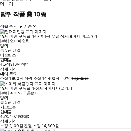
더 보기
탕쥐 작품 총 10종
정렬 순서
19세 미만 구독불가
대여
1
권
무료
상세페이지 바로가기
[e북] 언더페인팅
탕쥐
총 5권
완결
이클립스
현대물
4.5점
316
명
참여
상세 가격
대여
무료
소장
1,800
원
전권 소장
14,400
원
(10%
)
16,000
원
19세 미만 구독불가
상세페이지 바로가기
[e북] 최애와 국혼했다
탕쥐
총 5권
완결
시크노블
현대물
4.7점
1,071
명
참여
상세 가격
소장
2,100
원
전권 소장
14,500
원