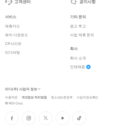
고객센터
공지사항
서비스
기타 문의
제휴카드
원고 투고
뷰어 다운로드
사업 제휴 문의
CP사이트
회사
리디바탕
회사 소개
인재채용
리디(주) 사업자 정보
이용약관
개인정보 처리방침
청소년보호정책
사업자정보확인
©
RIDI Corp.
페
인
트
유
틱
이
스
위
튜
톡
스
타
터
브
북
그
램