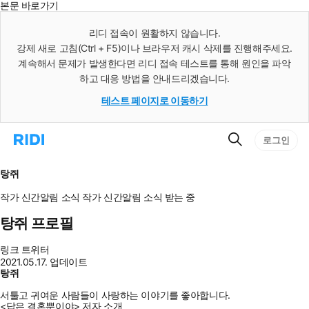
본문 바로가기
인
스
리디 접속이 원활하지 않습니다.
턴
강제 새로 고침(Ctrl + F5)이나 브라우저 캐시 삭제를 진행해주세요.
트
검
계속해서 문제가 발생한다면 리디 접속 테스트를 통해 원인을 파악
색
하고 대응 방법을 안내드리겠습니다.
테스트 페이지로 이동하기
검
리
로그인
색
디
홈
으
탕쥐
로
이
작가 신간알림
소식
작가 신간알림
소식 받는 중
동
탕쥐 프로필
링크
트위터
2021.05.17. 업데이트
탕쥐
서툴고 귀여운 사람들이 사랑하는 이야기를 좋아합니다.
<답은 결혼뿐이야> 저자 소개