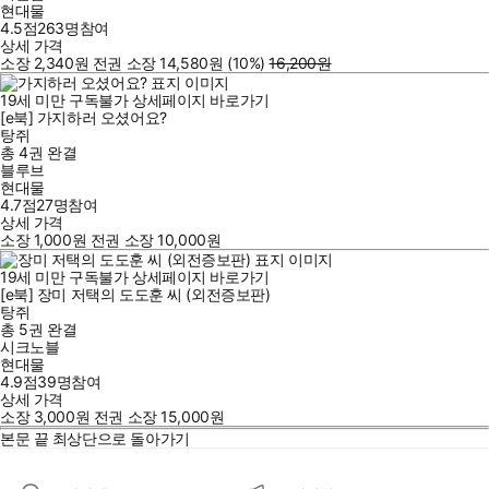
현대물
4.5점
263
명
참여
상세 가격
소장
2,340
원
전권 소장
14,580
원
(10%
)
16,200
원
19세 미만 구독불가
상세페이지 바로가기
[e북] 가지하러 오셨어요?
탕쥐
총 4권
완결
블루브
현대물
4.7점
27
명
참여
상세 가격
소장
1,000
원
전권 소장
10,000
원
19세 미만 구독불가
상세페이지 바로가기
[e북] 장미 저택의 도도훈 씨 (외전증보판)
탕쥐
총 5권
완결
시크노블
현대물
4.9점
39
명
참여
상세 가격
소장
3,000
원
전권 소장
15,000
원
본문 끝
최상단으로 돌아가기