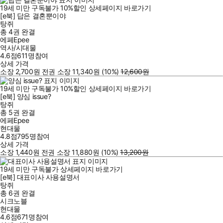
19세 미만 구독불가
10
%
할인
상세페이지 바로가기
[e북] 답은 결혼뿐이야
탕쥐
총 4권
완결
에페Epee
역사/시대물
4.6점
611
명
참여
상세 가격
소장
2,700
원
전권 소장
11,340
원
(10%
)
12,600
원
19세 미만 구독불가
10
%
할인
상세페이지 바로가기
[e북] 양심 issue?
탕쥐
총 5권
완결
에페Epee
현대물
4.8점
795
명
참여
상세 가격
소장
1,440
원
전권 소장
11,880
원
(10%
)
13,200
원
19세 미만 구독불가
상세페이지 바로가기
[e북] 대표이사 사용설명서
탕쥐
총 6권
완결
시크노블
현대물
4.6점
671
명
참여