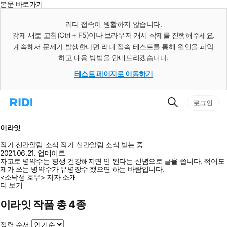
본문 바로가기
인
스
리디 접속이 원활하지 않습니다.
턴
강제 새로 고침(Ctrl + F5)이나 브라우저 캐시 삭제를 진행해주세요.
트
검
계속해서 문제가 발생한다면 리디 접속 테스트를 통해 원인을 파악
색
하고 대응 방법을 안내드리겠습니다.
테스트 페이지로 이동하기
검
리
로그인
색
디
홈
으
이라잇
로
이
작가 신간알림
소식
작가 신간알림
소식 받는 중
동
2021.06.21. 업데이트
자고로 병약수는 평생 건강해지면 안 된다는 신념으로 글을 씁니다. 적어도
제가 쓰는 병약수가 유병장수 했으면 하는 바람입니다.
<소낙성 호우> 저자 소개
더 보기
이라잇 작품 총 4종
정렬 순서