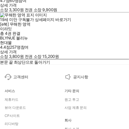
4.7점
60
명
참여
상세 가격
소장
3,300
원
전권 소장
9,900
원
19세 미만 구독불가
상세페이지 바로가기
[e북] 무해한 영역
이라잇
총 4권
완결
BLYNUE 블리뉴
현대물
4.4점
257
명
참여
상세 가격
소장
3,800
원
전권 소장
15,200
원
본문 끝
최상단으로 돌아가기
고객센터
공지사항
서비스
기타 문의
제휴카드
원고 투고
뷰어 다운로드
사업 제휴 문의
CP사이트
회사
리디바탕
회사 소개