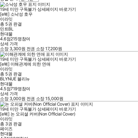
19세 미만 구독불가
상세페이지 바로가기
[e북] 소낙성 호우
이라잇
총 5권
완결
민트BL
현대물
4.6점
215
명
참여
상세 가격
소장
3,300
원
전권 소장
17,200
원
19세 미만 구독불가
상세페이지 바로가기
[e북] 이해관계에 의한 연애
이라잇
총 5권
완결
BLYNUE 블리뉴
현대물
4.5점
719
명
참여
상세 가격
소장
3,000
원
전권 소장
15,000
원
19세 미만 구독불가
상세페이지 바로가기
[e북] 논 오피셜 커버(Non Official Cover)
이라잇
총 3권
완결
페이즈
현대물