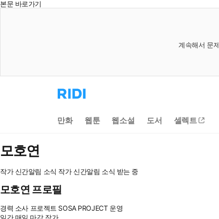
본문 바로가기
계속해서 문제
리
디
홈
으
만화
웹툰
웹소설
도서
셀렉트
로
이
동
모호연
작가 신간알림
소식
작가 신간알림
소식 받는 중
모호연 프로필
경력
소사 프로젝트 SOSA PROJECT 운영
일간 매일 마감 작가