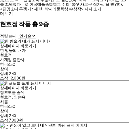
를 끄덕였다」로 한국예술종합학교 주최 ‘봄짓 새로운 작가상’을 받았다.
<단명소녀 투쟁기 : 제1회 박지리문학상 수상작> 저자 소개
더 보기
현호정 작품 총 9종
정렬 순서
상세페이지 바로가기
한 방울의 내가
현호정
사계절 출판사
한국소설
참여
상세 가격
소장
12,000
원
상세페이지 바로가기
청포도를 줄게
현호정
,
임승유
허블
한국소설
참여
상세 가격
소장
7,000
원