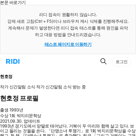
본문 바로가기
인
스
리디 접속이 원활하지 않습니다.
턴
강제 새로 고침(Ctrl + F5)이나 브라우저 캐시 삭제를 진행해주세요.
트
검
계속해서 문제가 발생한다면 리디 접속 테스트를 통해 원인을 파악
색
하고 대응 방법을 안내드리겠습니다.
테스트 페이지로 이동하기
검
리
로그인
색
디
홈
으
현호정
로
이
작가 신간알림
소식
작가 신간알림
소식 받는 중
동
현호정 프로필
출생
1993년
수상
1회 박지리문학상
2021.09.30. 업데이트
1993년 경기도에서 맏딸로 태어났다. 거북이 두 마리와 함께 살고 있다. 보
이고 들리는 것들을 쓴다. 「단명소녀 투쟁기」로 1회 박지리문학상을 수상
했고, 첫 책 『단명소녀 투쟁기』로 출간했다. 희곡 「그리고 거북이는 고개