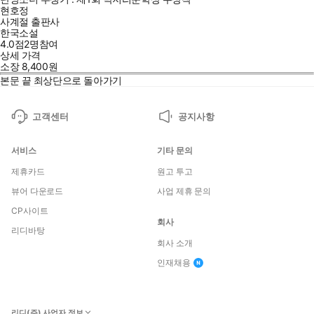
현호정
사계절 출판사
한국소설
4.0점
2
명
참여
상세 가격
소장
8,400
원
본문 끝
최상단으로 돌아가기
고객센터
공지사항
서비스
기타 문의
제휴카드
원고 투고
뷰어 다운로드
사업 제휴 문의
CP사이트
회사
리디바탕
회사 소개
인재채용
리디(주) 사업자 정보