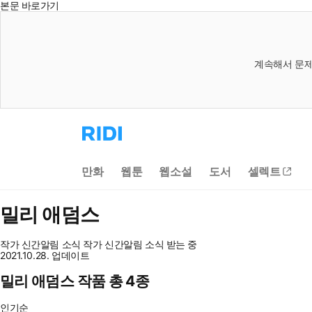
본문 바로가기
계속해서 문제
리
디
홈
으
만화
웹툰
웹소설
도서
셀렉트
로
이
동
밀리 애덤스
작가 신간알림
소식
작가 신간알림
소식 받는 중
2021.10.28. 업데이트
밀리 애덤스 작품 총 4종
인기순