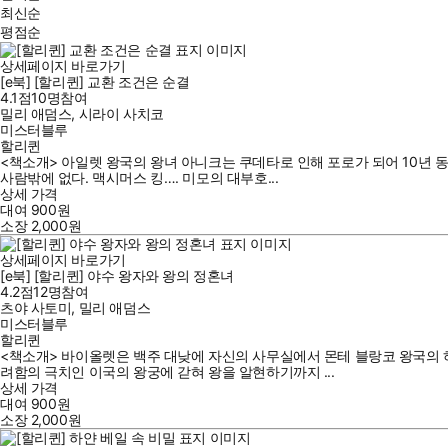
최신순
평점순
상세페이지 바로가기
[e북] [할리퀸] 교환 조건은 순결
4.1점
10
명
참여
밀리 애덤스
,
시라이 사치코
미스터블루
할리퀸
<책소개> 아일렛 왕국의 왕녀 아니크는 쿠데타로 인해 포로가 되어 10년 
사람밖에 없다. 맥시머스 킹…. 미모의 대부호...
상세 가격
대여
900
원
소장
2,000
원
상세페이지 바로가기
[e북] [할리퀸] 야수 왕자와 왕의 정혼녀
4.2점
12
명
참여
츠야 사토미
,
밀리 애덤스
미스터블루
할리퀸
<책소개> 바이올렛은 백주 대낮에 자신의 사무실에서 몬테 블랑코 왕국의 
려함의 극치인 이국의 왕궁에 갇혀 왕을 알현하기까지 ...
상세 가격
대여
900
원
소장
2,000
원