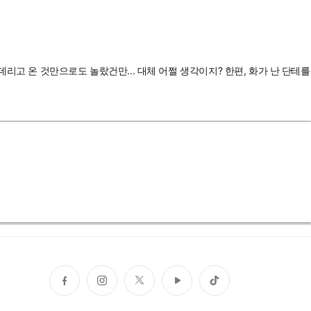
리고 온 것만으로도 놀랐건만... 대체 어쩔 생각이지? 한편, 화가 난 단테를
페
인
트
유
틱
이
스
위
튜
톡
스
타
터
브