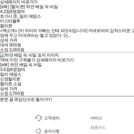
상세페이지 바로가기
[e북] [할리퀸] 하얀 베일 속 비밀
4.2점
9
명
참여
토가시 준
,
밀리 애덤스
미스터블루
할리퀸
<책소개> [이 아이의 아빠는 단테 피오리입니다!] 미네르바의 갑작스러운 고
앞에 두고 미네르바는 떨고 있었다. 단...
상세 가격
대여
900
원
소장
2,000
원
19세 미만 구독불가
상세페이지 바로가기
[e북] 하얀 베일 속 비밀
3.5점
6
명
참여
밀리 애덤스
신영할리퀸
할리퀸 소설
상세 가격
소장
2,700
원
본문 끝
최상단으로 돌아가기
고객센터
서비스
제휴카드
공지사항