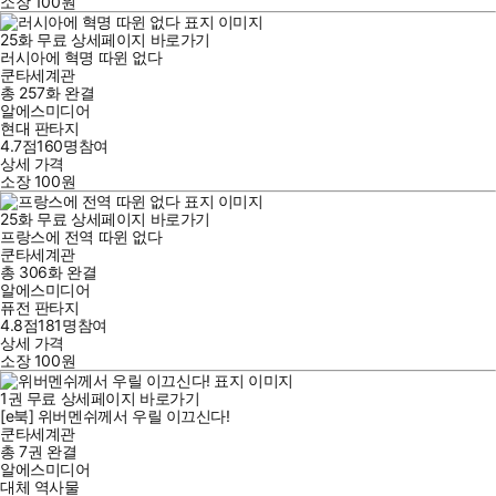
소장
100
원
25
화
무료
상세페이지 바로가기
러시아에 혁명 따윈 없다
쿤타세계관
총 257화
완결
알에스미디어
현대 판타지
4.7점
160
명
참여
상세 가격
소장
100
원
25
화
무료
상세페이지 바로가기
프랑스에 전역 따윈 없다
쿤타세계관
총 306화
완결
알에스미디어
퓨전 판타지
4.8점
181
명
참여
상세 가격
소장
100
원
1
권
무료
상세페이지 바로가기
[e북] 위버멘쉬께서 우릴 이끄신다!
쿤타세계관
총 7권
완결
알에스미디어
대체 역사물