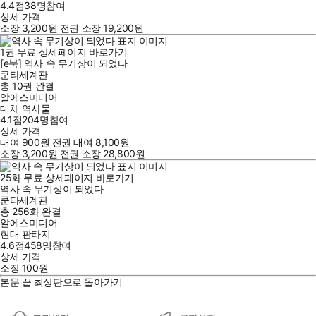
4.4점
38
명
참여
상세 가격
소장
3,200
원
전권 소장
19,200
원
1
권
무료
상세페이지 바로가기
[e북] 역사 속 무기상이 되었다
쿤타세계관
총 10권
완결
알에스미디어
대체 역사물
4.1점
204
명
참여
상세 가격
대여
900
원
전권 대여
8,100
원
소장
3,200
원
전권 소장
28,800
원
25
화
무료
상세페이지 바로가기
역사 속 무기상이 되었다
쿤타세계관
총 256화
완결
알에스미디어
현대 판타지
4.6점
458
명
참여
상세 가격
소장
100
원
본문 끝
최상단으로 돌아가기