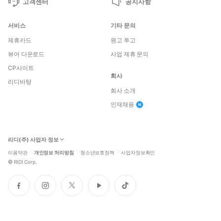
고객센터
공지사항
서비스
기타 문의
제휴카드
원고 투고
뷰어 다운로드
사업 제휴 문의
CP사이트
회사
리디바탕
회사 소개
인재채용
리디(주) 사업자 정보
이용약관
개인정보 처리방침
청소년보호정책
사업자정보확인
©
RIDI Corp.
페
인
트
유
틱
이
스
위
튜
톡
스
타
터
브
북
그
램