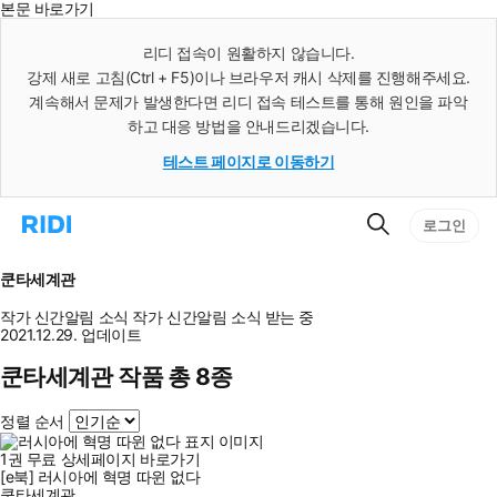
본문 바로가기
인
스
리디 접속이 원활하지 않습니다.
턴
강제 새로 고침(Ctrl + F5)이나 브라우저 캐시 삭제를 진행해주세요.
트
검
계속해서 문제가 발생한다면 리디 접속 테스트를 통해 원인을 파악
색
하고 대응 방법을 안내드리겠습니다.
테스트 페이지로 이동하기
검
리
로그인
색
디
홈
으
쿤타세계관
로
이
작가 신간알림
소식
작가 신간알림
소식 받는 중
동
2021.12.29. 업데이트
쿤타세계관 작품 총 8종
정렬 순서
1
권
무료
상세페이지 바로가기
[e북] 러시아에 혁명 따윈 없다
쿤타세계관