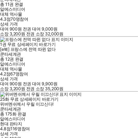
총 11권
완결
알에스미디어
대체 역사물
4.3점
70
명
참여
상세 가격
대여
900
원
전권 대여
9,000
원
소장
3,200
원
전권 소장
32,000
원
1
권
무료
상세페이지 바로가기
[e북] 프랑스에 전역 따윈 없다
쿤타세계관
총 12권
완결
알에스미디어
대체 역사물
4.2점
67
명
참여
상세 가격
대여
900
원
전권 대여
9,900
원
소장
3,200
원
전권 소장
35,200
원
25
화
무료
상세페이지 바로가기
위버멘쉬께서 우릴 이끄신다!
쿤타세계관
총 175화
완결
알에스미디어
현대 판타지
4.8점
116
명
참여
상세 가격