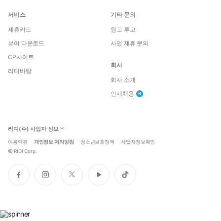
서비스
기타 문의
제휴카드
원고 투고
뷰어 다운로드
사업 제휴 문의
CP사이트
회사
리디바탕
회사 소개
인재채용
리디(주) 사업자 정보
이용약관
개인정보 처리방침
청소년보호정책
사업자정보확인
©
RIDI Corp.
페
인
트
유
틱
이
스
위
튜
톡
스
타
터
브
북
그
램