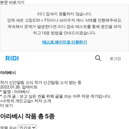
본문 바로가기
인
스
리디 접속이 원활하지 않습니다.
턴
강제 새로 고침(Ctrl + F5)이나 브라우저 캐시 삭제를 진행해주세요.
트
검
계속해서 문제가 발생한다면 리디 접속 테스트를 통해 원인을 파악
색
하고 대응 방법을 안내드리겠습니다.
테스트 페이지로 이동하기
검
리
로그인
색
디
홈
으
아라베시
로
이
작가 신간알림
소식
작가 신간알림
소식 받는 중
동
2022.01.26. 업데이트
* 필명 : 아라베시
* 소개 글：보고 싶은 씬을 위해 글을 쓰는 아주 작은 작가입니다.
<수컷의 개인교습> 저자 소개
더 보기
아라베시 작품 총 5종
정렬 순서