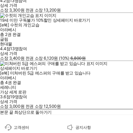
4.2점
13
명
참여
상세 가격
소장
3,300
원
전권 소장
13,200
원
19세 미만 구독불가
10
%
할인
상세페이지 바로가기
[e북] 수컷의 개인교습
아라베시
총 2권
완결
글림
현대물
4.4점
13
명
참여
상세 가격
소장
3,400
원
전권 소장
6,120
원
(10%
)
6,800
원
상세페이지 바로가기
[e북] 미쳐버린 S급 에스퍼의 구애를 받고 있습니다
아라베시
총 4권
완결
세레니티
가상 세계 로판
3.6점
19
명
참여
상세 가격
소장
3,000
원
전권 소장
12,500
원
본문 끝
최상단으로 돌아가기
고객센터
공지사항