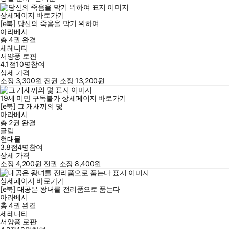
상세페이지 바로가기
[e북] 당신의 죽음을 막기 위하여
아라베시
총 4권
완결
세레니티
서양풍 로판
4.1점
10
명
참여
상세 가격
소장
3,300
원
전권 소장
13,200
원
19세 미만 구독불가
상세페이지 바로가기
[e북] 그 개새끼의 덫
아라베시
총 2권
완결
글림
현대물
3.8점
4
명
참여
상세 가격
소장
4,200
원
전권 소장
8,400
원
상세페이지 바로가기
[e북] 대공은 왕녀를 전리품으로 품는다
아라베시
총 4권
완결
세레니티
서양풍 로판