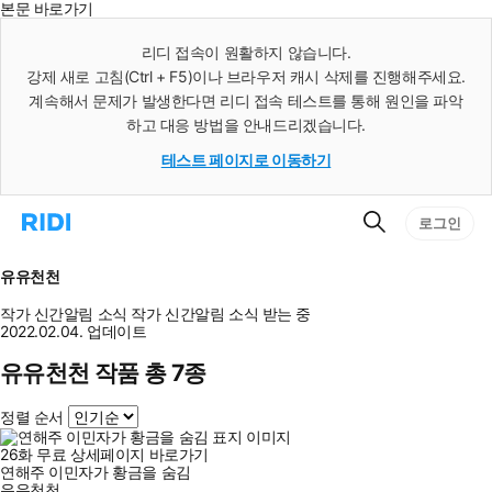
본문 바로가기
인
스
리디 접속이 원활하지 않습니다.
턴
강제 새로 고침(Ctrl + F5)이나 브라우저 캐시 삭제를 진행해주세요.
트
검
계속해서 문제가 발생한다면 리디 접속 테스트를 통해 원인을 파악
색
하고 대응 방법을 안내드리겠습니다.
테스트 페이지로 이동하기
검
리
로그인
색
디
홈
으
유유천천
로
이
작가 신간알림
소식
작가 신간알림
소식 받는 중
동
2022.02.04. 업데이트
유유천천 작품 총 7종
정렬 순서
26
화
무료
상세페이지 바로가기
연해주 이민자가 황금을 숨김
유유천천