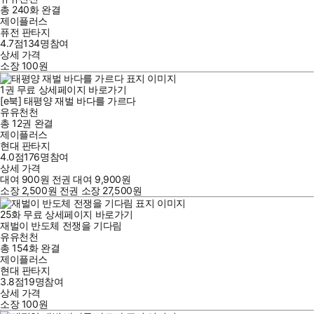
총 240화
완결
제이플러스
퓨전 판타지
4.7점
134
명
참여
상세 가격
소장
100
원
1
권
무료
상세페이지 바로가기
[e북] 태평양 재벌 바다를 가르다
유유천천
총 12권
완결
제이플러스
현대 판타지
4.0점
176
명
참여
상세 가격
대여
900
원
전권 대여
9,900
원
소장
2,500
원
전권 소장
27,500
원
25
화
무료
상세페이지 바로가기
재벌이 반도체 전쟁을 기다림
유유천천
총 154화
완결
제이플러스
현대 판타지
3.8점
19
명
참여
상세 가격
소장
100
원