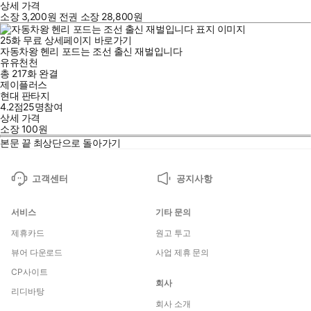
상세 가격
소장
3,200
원
전권 소장
28,800
원
25
화
무료
상세페이지 바로가기
자동차왕 헨리 포드는 조선 출신 재벌입니다
유유천천
총 217화
완결
제이플러스
현대 판타지
4.2점
25
명
참여
상세 가격
소장
100
원
본문 끝
최상단으로 돌아가기
고객센터
공지사항
서비스
기타 문의
제휴카드
원고 투고
뷰어 다운로드
사업 제휴 문의
CP사이트
회사
리디바탕
회사 소개