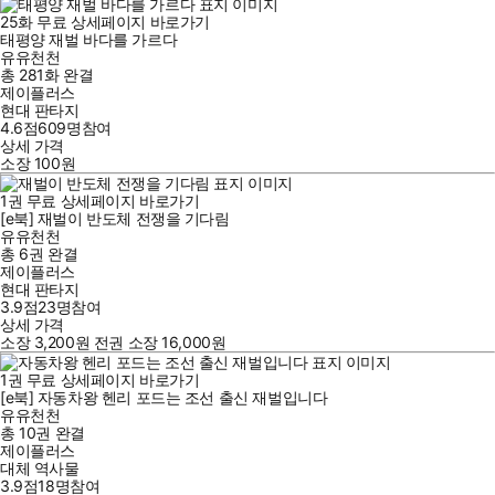
25
화
무료
상세페이지 바로가기
태평양 재벌 바다를 가르다
유유천천
총 281화
완결
제이플러스
현대 판타지
4.6점
609
명
참여
상세 가격
소장
100
원
1
권
무료
상세페이지 바로가기
[e북] 재벌이 반도체 전쟁을 기다림
유유천천
총 6권
완결
제이플러스
현대 판타지
3.9점
23
명
참여
상세 가격
소장
3,200
원
전권 소장
16,000
원
1
권
무료
상세페이지 바로가기
[e북] 자동차왕 헨리 포드는 조선 출신 재벌입니다
유유천천
총 10권
완결
제이플러스
대체 역사물
3.9점
18
명
참여