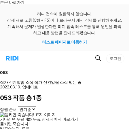
본문 바로가기
인
스
리디 접속이 원활하지 않습니다.
턴
강제 새로 고침(Ctrl + F5)이나 브라우저 캐시 삭제를 진행해주세요.
트
검
계속해서 문제가 발생한다면 리디 접속 테스트를 통해 원인을 파악
색
하고 대응 방법을 안내드리겠습니다.
테스트 페이지로 이동하기
검
리
로그인
색
디
홈
으
053
로
이
작가 신간알림
소식
작가 신간알림
소식 받는 중
동
2022.03.10. 업데이트
053 작품 총 1종
정렬 순서
기다리면 무료
4
화
무료
상세페이지 바로가기
들키면 죽습니다!
망고스무디
,
르릅