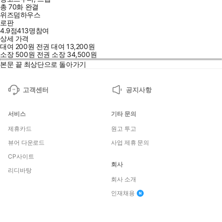
총 70화
완결
위즈덤하우스
로판
4.9점
413
명
참여
상세 가격
대여
200
원
전권 대여
13,200
원
소장
500
원
전권 소장
34,500
원
본문 끝
최상단으로 돌아가기
고객센터
공지사항
서비스
기타 문의
제휴카드
원고 투고
뷰어 다운로드
사업 제휴 문의
CP사이트
회사
리디바탕
회사 소개
인재채용