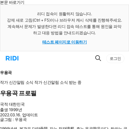
본문 바로가기
인
스
리디 접속이 원활하지 않습니다.
턴
강제 새로 고침(Ctrl + F5)이나 브라우저 캐시 삭제를 진행해주세요.
트
검
계속해서 문제가 발생한다면 리디 접속 테스트를 통해 원인을 파악
색
하고 대응 방법을 안내드리겠습니다.
테스트 페이지로 이동하기
검
리
로그인
색
디
홈
으
우용곡
로
이
작가 신간알림
소식
작가 신간알림
소식 받는 중
동
우용곡 프로필
국적
대한민국
출생
1999년
2022.03.16. 업데이트
글그림 : 우용곡
1999년생. 본관은 단양丹陽, 자는 장재璋載, 호는 용곡龍谷이다. 하라는 공