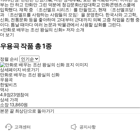
부는 안 하고 만화만 그린 덕분에 청강문화산업대학교 만화콘텐츠스쿨에
입학했다. 재학 중 〈조선엘프 시리즈〉를 만들었고, 현재 〈조선엘프당〉
과 〈조선엘프를 사랑하는 사람들의 모임〉을 운영한다. 한국사와 고고학,
신화, 전통문화 등을 좋아하며 고대부터 근대까지 의복 고증 작업을 진행 중
이다. 틈날 때마다 여러 논문과 박물관에서 사용할 삽화를 그린다.
<만화로 배우는 조선 왕실의 신화> 저자 소개
더 보기
우용곡 작품 총 1종
정렬 순서
상세페이지 바로가기
만화로 배우는 조선 왕실의 신화
우용곡
한빛비즈
역사
4.9점
23
명
참여
상세 가격
소장
13,860
원
본문 끝
최상단으로 돌아가기
고객센터
공지사항