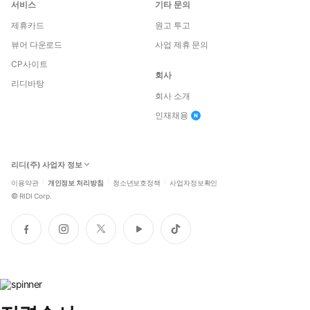
서비스
기타 문의
제휴카드
원고 투고
뷰어 다운로드
사업 제휴 문의
CP사이트
회사
리디바탕
회사 소개
인재채용
리디(주) 사업자 정보
이용약관
개인정보 처리방침
청소년보호정책
사업자정보확인
©
RIDI Corp.
페
인
트
유
틱
이
스
위
튜
톡
스
타
터
브
북
그
램