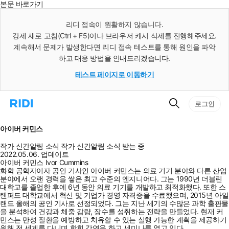
본문 바로가기
인
스
리디 접속이 원활하지 않습니다.
턴
강제 새로 고침(Ctrl + F5)이나 브라우저 캐시 삭제를 진행해주세요.
트
검
계속해서 문제가 발생한다면 리디 접속 테스트를 통해 원인을 파악
색
하고 대응 방법을 안내드리겠습니다.
테스트 페이지로 이동하기
검
리
로그인
색
디
홈
으
아이버 커민스
로
이
작가 신간알림
소식
작가 신간알림
소식 받는 중
동
2022.05.06. 업데이트
아이버 커민스 Ivor Cummins
화학 공학자이자 공인 기사인 아이버 커민스는 의료 기기 분야와 다른 산업
분야에서 오랜 경력을 쌓은 최고 수준의 엔지니어다. 그는 1990년 더블린
대학교를 졸업한 후에 6년 동안 의료 기기를 개발하고 최적화했다. 또한 스
탠퍼드 대학교에서 혁신 및 기업가 경영 자격증을 수료했으며, 2015년 아일
랜드 올해의 공인 기사로 선정되었다. 그는 지난 세기의 수많은 과학 출판물
을 분석하여 건강과 체중 감량, 장수를 성취하는 전략을 만들었다. 현재 커
민스는 만성 질환을 예방하고 치유할 수 있는 실행 가능한 계획을 제공하기
위해 전 세계를 다니며 학회 강연을 하고 세미나를 열고 있다.