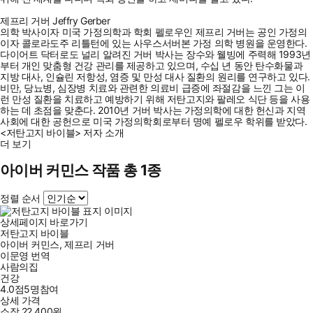
제프리 거버 Jeffry Gerber
의학 박사이자 미국 가정의학과 학회 펠로우인 제프리 거버는 공인 가정의
이자 콜로라도주 리틀턴에 있는 사우스서버본 가정 의학 병원을 운영한다.
다이어트 닥터로도 널리 알려진 거버 박사는 장수와 웰빙에 주력해 1993년
부터 개인 맞춤형 건강 관리를 제공하고 있으며, 수십 년 동안 탄수화물과
지방 대사, 인슐린 저항성, 염증 및 만성 대사 질환의 원리를 연구하고 있다.
비만, 당뇨병, 심장병 치료와 관련한 의료비 급증에 좌절감을 느낀 그는 이
런 만성 질환을 치료하고 예방하기 위해 저탄고지와 팔레오 식단 등을 사용
하는 데 초점을 맞춘다. 2010년 거버 박사는 가정의학에 대한 헌신과 지역
사회에 대한 공헌으로 미국 가정의학회로부터 명예 펠로우 학위를 받았다.
<저탄고지 바이블> 저자 소개
더 보기
아이버 커민스 작품 총 1종
정렬 순서
상세페이지 바로가기
저탄고지 바이블
아이버 커민스
,
제프리 거버
이문영
번역
사람의집
건강
4.0점
5
명
참여
상세 가격
소장
22,400
원