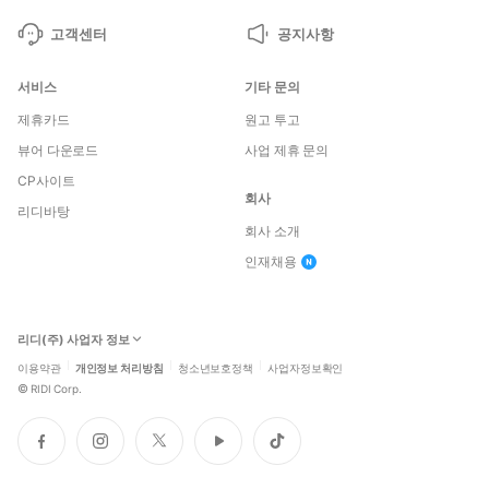
고객센터
공지사항
서비스
기타 문의
제휴카드
원고 투고
뷰어 다운로드
사업 제휴 문의
CP사이트
회사
리디바탕
회사 소개
인재채용
리디(주) 사업자 정보
이용약관
개인정보 처리방침
청소년보호정책
사업자정보확인
©
RIDI Corp.
페
인
트
유
틱
이
스
위
튜
톡
스
타
터
브