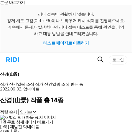
본문 바로가기
인
스
리디 접속이 원활하지 않습니다.
턴
강제 새로 고침(Ctrl + F5)이나 브라우저 캐시 삭제를 진행해주세요.
트
검
계속해서 문제가 발생한다면 리디 접속 테스트를 통해 원인을 파악
색
하고 대응 방법을 안내드리겠습니다.
테스트 페이지로 이동하기
검
리
로그인
색
디
홈
으
산경(山景)
로
이
작가 신간알림
소식
작가 신간알림
소식 받는 중
동
2022.06.02. 업데이트
산경(山景) 작품 총 14종
정렬 순서
1
권
무료
상세페이지 바로가기
[e북] 재벌집 막내아들
산경(山景)