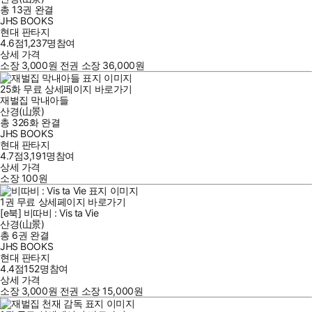
총 13권
완결
JHS BOOKS
현대 판타지
4.6점
1,237
명
참여
상세 가격
소장
3,000
원
전권 소장
36,000
원
25
화
무료
상세페이지 바로가기
재벌집 막내아들
산경(山景)
총 326화
완결
JHS BOOKS
현대 판타지
4.7점
3,191
명
참여
상세 가격
소장
100
원
1
권
무료
상세페이지 바로가기
[e북] 비따비 : Vis ta Vie
산경(山景)
총 6권
완결
JHS BOOKS
현대 판타지
4.4점
152
명
참여
상세 가격
소장
3,000
원
전권 소장
15,000
원