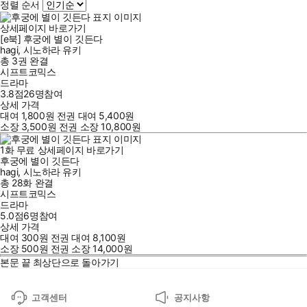
정렬 순서
상세페이지 바로가기
[e북] 후궁에 별이 깃든다
hagi
,
시노하라 유키
총 3권
완결
시프트코믹스
드라마
3.8점
26
명
참여
상세 가격
대여
1,800
원
전권 대여
5,400
원
소장
3,500
원
전권 소장
10,800
원
1
화
무료
상세페이지 바로가기
후궁에 별이 깃든다
hagi
,
시노하라 유키
총 28화
완결
시프트코믹스
드라마
5.0점
6
명
참여
상세 가격
대여
300
원
전권 대여
8,100
원
소장
500
원
전권 소장
14,000
원
본문 끝
최상단으로 돌아가기
고객센터
공지사항