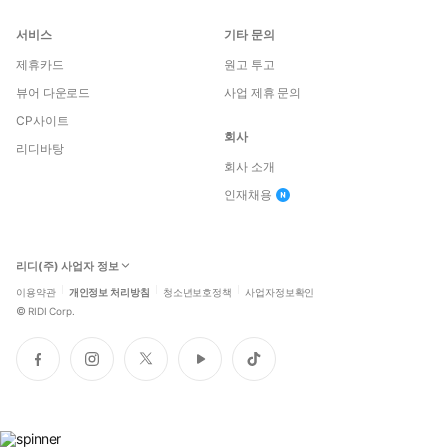
서비스
기타 문의
제휴카드
원고 투고
뷰어 다운로드
사업 제휴 문의
CP사이트
회사
리디바탕
회사 소개
인재채용
리디(주) 사업자 정보
이용약관
개인정보 처리방침
청소년보호정책
사업자정보확인
©
RIDI Corp.
페
인
트
유
틱
이
스
위
튜
톡
스
타
터
브
북
그
램