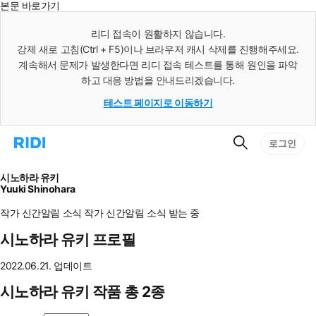
본문 바로가기
인
스
리디 접속이 원활하지 않습니다.
턴
강제 새로 고침(Ctrl + F5)이나 브라우저 캐시 삭제를 진행해주세요.
트
검
계속해서 문제가 발생한다면 리디 접속 테스트를 통해 원인을 파악
색
하고 대응 방법을 안내드리겠습니다.
테스트 페이지로 이동하기
검
리
로그인
색
디
홈
으
시노하라 유키
로
Yuuki Shinohara
이
동
작가 신간알림
소식
작가 신간알림
소식 받는 중
시노하라 유키 프로필
2022.06.21. 업데이트
시노하라 유키 작품 총 2종