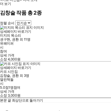
더 보기
김창술 작품 총 2종
정렬 순서
상세페이지 바로가기
미지의 목소리
권구현
,
권환
외
11명
유페이퍼
시
참여
상세 가격
소장
4,000
원
상세페이지 바로가기
카프 시인집
김창술
,
권환
외
3명
열린책들
시
5.0점
1
명
참여
상세 가격
소장
3,000
원
본문 끝
최상단으로 돌아가기