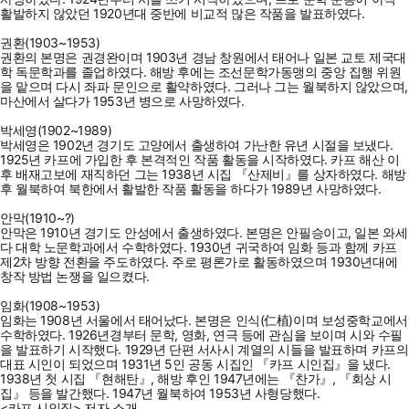
활발하지 않았던 1920년대 중반에 비교적 많은 작품을 발표하였다.
권환(1903~1953)
권환의 본명은 권경완이며 1903년 경남 창원에서 태어나 일본 교토 제국대
학 독문학과를 졸업하였다. 해방 후에는 조선문학가동맹의 중앙 집행 위원
을 맡으며 다시 좌파 문인으로 활약하였다. 그러나 그는 월북하지 않았으며,
마산에서 살다가 1953년 병으로 사망하였다.
박세영(1902~1989)
박세영은 1902년 경기도 고양에서 출생하여 가난한 유년 시절을 보냈다.
1925년 카프에 가입한 후 본격적인 작품 활동을 시작하였다. 카프 해산 이
후 배재고보에 재직하던 그는 1938년 시집 『산제비』를 상자하였다. 해방
후 월북하여 북한에서 활발한 작품 활동을 하다가 1989년 사망하였다.
안막(1910~?)
안막은 1910년 경기도 안성에서 출생하였다. 본명은 안필승이고, 일본 와세
다 대학 노문학과에서 수학하였다. 1930년 귀국하여 임화 등과 함께 카프
제2차 방향 전환을 주도하였다. 주로 평론가로 활동하였으며 1930년대에
창작 방법 논쟁을 일으켰다.
임화(1908~1953)
임화는 1908년 서울에서 태어났다. 본명은 인식(仁植)이며 보성중학교에서
수학하였다. 1926년경부터 문학, 영화, 연극 등에 관심을 보이며 시와 수필
을 발표하기 시작했다. 1929년 단편 서사시 계열의 시들을 발표하며 카프의
대표 시인이 되었으며 1931년 5인 공동 시집인 『카프 시인집』을 냈다.
1938년 첫 시집 『현해탄』, 해방 후인 1947년에는 『찬가』, 『회상 시
집』 등을 발간했다. 1947년 월북하여 1953년 사형당했다.
<카프 시인집> 저자 소개