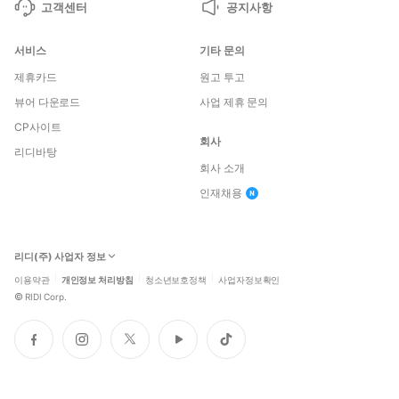
고객센터
공지사항
서비스
기타 문의
제휴카드
원고 투고
뷰어 다운로드
사업 제휴 문의
CP사이트
회사
리디바탕
회사 소개
인재채용
리디(주) 사업자 정보
이용약관
개인정보 처리방침
청소년보호정책
사업자정보확인
©
RIDI Corp.
페
인
트
유
틱
이
스
위
튜
톡
스
타
터
브
북
그