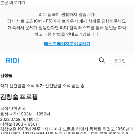
본문 바로가기
인
스
리디 접속이 원활하지 않습니다.
턴
강제 새로 고침(Ctrl + F5)이나 브라우저 캐시 삭제를 진행해주세요.
트
검
계속해서 문제가 발생한다면 리디 접속 테스트를 통해 원인을 파악
색
하고 대응 방법을 안내드리겠습니다.
테스트 페이지로 이동하기
검
리
로그인
색
디
홈
으
김창술
로
이
작가 신간알림
소식
작가 신간알림
소식 받는 중
동
김창술 프로필
국적
대한민국
출생-사망
1903년 - 1950년
2022.07.29. 업데이트
김창술(1903~1950)
김창술은 1903년 전주에서 태어나 노동을 하면서 독학을 하였고 1950년에
사망하였다. 1924년부터 시를 쓰기 시작하였으며, 프로 문학 운동이 아직