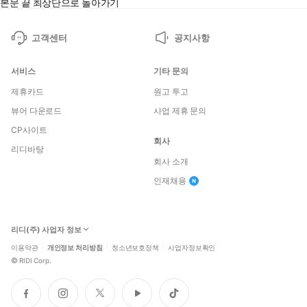
본문 끝
최상단으로 돌아가기
고객센터
공지사항
서비스
기타 문의
제휴카드
원고 투고
뷰어 다운로드
사업 제휴 문의
CP사이트
회사
리디바탕
회사 소개
인재채용
리디(주) 사업자 정보
이용약관
개인정보 처리방침
청소년보호정책
사업자정보확인
©
RIDI Corp.
페
인
트
유
틱