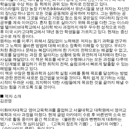
학술상을 수상 하는 등 학계의 권위 있는 학자로 인정받고 있다.
이스라엘의 집단 농장 키부츠(kibbutz)에서 유년시절을 보낸 저자는 자신만
의 장난감 하나 없이 모든 것을 공동체와 공유하며 자랐다. 그는 원하는 공
부를 하기 위해 그곳을 떠났고 가정집 청소 등의 궂은일도 마다하지 않으며
공부를 계속 이어갔다. 혼자 힘으로 살아가기 위해 최선을 다한 그는 이스라
엘 텔아비브대학교에서 심리학 박사 과정까지 매우 우수한 성적으로 마친
후 미국 시카고대학교에서 18년 동안 학생들을 가르치고 있다. 현재는 종신
교수로 재직 중이다.
원하는 바를 이루기 위해서 끊임없이 노력해온 저자는 동기 과학을 연구하
며 그 노력의 올바른 방법에 대해 비로소 정확히 이해할 수 있었다. 우리가
처한 환경이나 문제는 복잡다단하여 한 가지의 전략으로는 해결할 수 없고,
목표를 달성하는 과정 중 달라지는 상황에 맞춰 유연하게 대처해야 한다는
사실을 깨달았다. 이 책은 목표를 세우고 수행해나가는 모든 과정을 다루며
각 단계별로 몰입하기 위한 최적의 전략, 슬럼프에서 빠르게 탈출할 수 있는
해법을 제시하고 있다.
이 책은 수많은 행동과학과 심리학 실험 사례를 통해 목표를 달성하는 방법
에 관한 완전히 새로운 접근법을 보여줄 것이다. 특히 쉽게 포기하는 사람,
시작이 두려운 사람, 의지력이 약한 사람들에게 목표한 것을 끝까지 해낼 수
있는 힘을 기르도록 도울 것이다.
■ 역자 소개
김은영
이화여자대학교 영어교육학과를 졸업하고 서울대학교 대학원에서 영어교
육학과 석사 과정을 마쳤다. 현재 글밥 아카데미 수료 후 바른번역 소속 번
역가로 활동 중이며 옮긴 책으로는 《불편한 사람과 뻔뻔하게 대화하는
법》, 《나의 첫 심리상담》, 《고독의 창조적 기쁨》, 《실카의 여행》,
《수이사이드 클럽》 등이 있다.