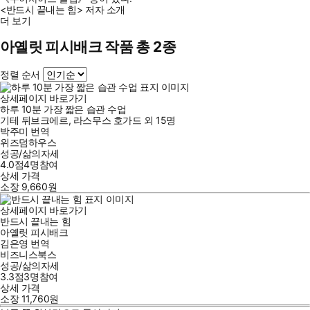
<반드시 끝내는 힘> 저자 소개
더 보기
아옐릿 피시배크 작품 총 2종
정렬 순서
상세페이지 바로가기
하루 10분 가장 짧은 습관 수업
기테 뒤브크에르
,
라스무스 호가드
외
15명
박주미
번역
위즈덤하우스
성공/삶의자세
4.0점
4
명
참여
상세 가격
소장
9,660
원
상세페이지 바로가기
반드시 끝내는 힘
아옐릿 피시배크
김은영
번역
비즈니스북스
성공/삶의자세
3.3점
3
명
참여
상세 가격
소장
11,760
원