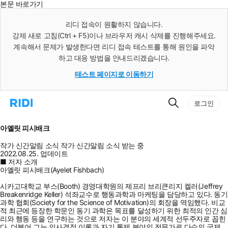
본문 바로가기
인
스
리디 접속이 원활하지 않습니다.
턴
강제 새로 고침(Ctrl + F5)이나 브라우저 캐시 삭제를 진행해주세요.
트
검
계속해서 문제가 발생한다면 리디 접속 테스트를 통해 원인을 파악
색
하고 대응 방법을 안내드리겠습니다.
테스트 페이지로 이동하기
검
리
로그인
색
디
홈
으
아옐릿 피시배크
로
이
작가 신간알림
소식
작가 신간알림
소식 받는 중
동
2022.08.25. 업데이트
■ 저자 소개
아옐릿 피시배크(Ayelet Fishbach)
시카고대학교 부스(Booth) 경영대학원의 제프리 브리큰리지 켈러(Jeffrey
Breakenridge Keller) 석좌교수로 행동과학과 마케팅을 담당하고 있다. 동기
과학 협회(Society for the Science of Motivation)의 회장을 역임했다. 비교
적 최근에 등장한 학문인 동기 과학은 목표를 달성하기 위한 최적의 인간 심
리와 행동 등을 연구하는 것으로 저자는 이 분야의 세계적 선두주자로 꼽힌
다. 더불어 그는 의사결정 이론과 자기 통제 분야의 전문가로 다수의 국제