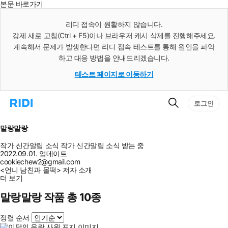
본문 바로가기
인
스
리디 접속이 원활하지 않습니다.
턴
강제 새로 고침(Ctrl + F5)이나 브라우저 캐시 삭제를 진행해주세요.
트
검
계속해서 문제가 발생한다면 리디 접속 테스트를 통해 원인을 파악
색
하고 대응 방법을 안내드리겠습니다.
테스트 페이지로 이동하기
검
리
로그인
색
디
홈
으
말랑말랑
로
이
작가 신간알림
소식
작가 신간알림
소식 받는 중
동
2022.09.01. 업데이트
cookiechew2@gmail.com
<언니 남친과 몰떡> 저자 소개
더 보기
말랑말랑 작품 총 10종
정렬 순서