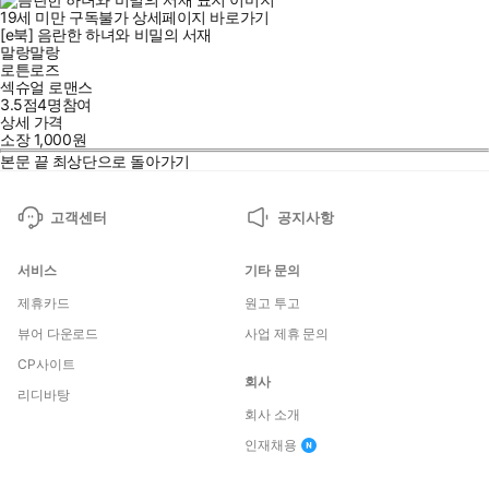
19세 미만 구독불가
상세페이지 바로가기
[e북] 음란한 하녀와 비밀의 서재
말랑말랑
로튼로즈
섹슈얼 로맨스
3.5점
4
명
참여
상세 가격
소장
1,000
원
본문 끝
최상단으로 돌아가기
고객센터
공지사항
서비스
기타 문의
제휴카드
원고 투고
뷰어 다운로드
사업 제휴 문의
CP사이트
회사
리디바탕
회사 소개
인재채용