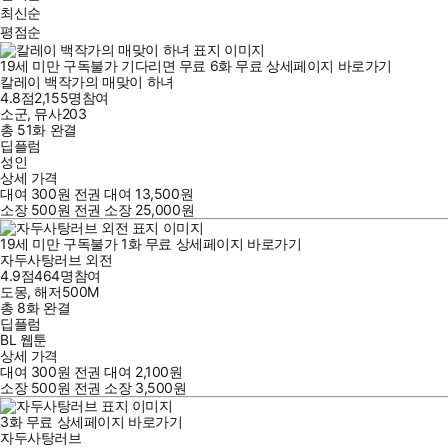
최신순
평점순
19세 미만 구독불가
기다리면 무료
6
화
무료
상세페이지 바로가기
칼레이 백작가의 매맞이 하녀
4.8점
2,155
명
참여
소군
,
뮤사203
총 51화
완결
딥플럼
성인
상세 가격
대여
300
원
전권 대여
13,500
원
소장
500
원
전권 소장
25,000
원
19세 미만 구독불가
1
화
무료
상세페이지 바로가기
자두사탕러브 외전
4.9점
464
명
참여
도몽
,
해저500M
총 8화
완결
딥플럼
BL 웹툰
상세 가격
대여
300
원
전권 대여
2,100
원
소장
500
원
전권 소장
3,500
원
3
화
무료
상세페이지 바로가기
자두사탕러브