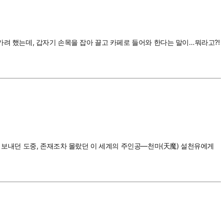
가려 했는데, 갑자기 손목을 잡아 끌고 카페로 들어와 한다는 말이…뭐라고?!
을 보내던 도중, 존재조차 몰랐던 이 세계의 주인공—천마(天魔) 설천유에게