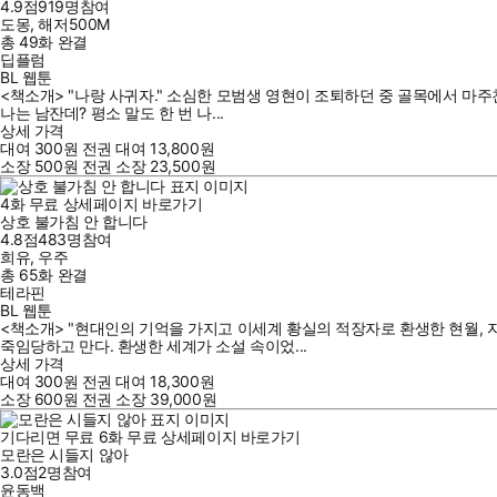
4.9점
919
명
참여
도몽
,
해저500M
총 49화
완결
딥플럼
BL 웹툰
<책소개> "나랑 사귀자." 소심한 모범생 영현이 조퇴하던 중 골목에서 마
나는 남잔데? 평소 말도 한 번 나...
상세 가격
대여
300
원
전권 대여
13,800
원
소장
500
원
전권 소장
23,500
원
4
화
무료
상세페이지 바로가기
상호 불가침 안 합니다
4.8점
483
명
참여
희유
,
우주
총 65화
완결
테라핀
BL 웹툰
<책소개> "현대인의 기억을 가지고 이세계 황실의 적장자로 환생한 현월, 
죽임당하고 만다. 환생한 세계가 소설 속이었...
상세 가격
대여
300
원
전권 대여
18,300
원
소장
600
원
전권 소장
39,000
원
기다리면 무료
6
화
무료
상세페이지 바로가기
모란은 시들지 않아
3.0점
2
명
참여
윤동백