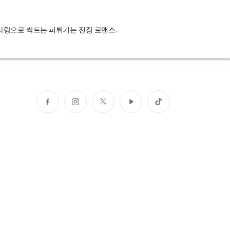
가 사랑으로 싹트는 피튀기는 전장 로맨스.
페
인
트
유
틱
이
스
위
튜
톡
스
타
터
브
북
그
램