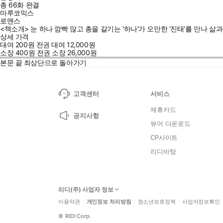
총 66화
완결
마루코믹스
로맨스
<책소개> 눈 하나 깜빡 않고 총을 갈기는 '하나'가 오만한 '진태'를 만나 
상세 가격
대여
200
원
전권 대여
12,000
원
소장
400
원
전권 소장
26,000
원
본문 끝
최상단으로 돌아가기
고객센터
서비스
제휴카드
공지사항
뷰어 다운로드
CP사이트
리디바탕
리디(주) 사업자 정보
이용약관
개인정보 처리방침
청소년보호정책
사업자정보확인
©
RIDI Corp.