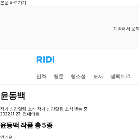
본문 바로가기
계속해서 문제
리
디
홈
으
만화
웹툰
웹소설
도서
셀렉트
로
이
동
윤동백
작가 신간알림
소식
작가 신간알림
소식 받는 중
2022.11.23. 업데이트
윤동백 작품 총 5종
인기순